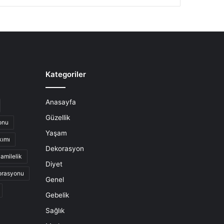
Kategoriler
Anasayfa
Güzellik
onu
Yaşam
kımı
Dekorasyon
amilelik
Diyet
orasyonu
Genel
Gebelik
Sağlık