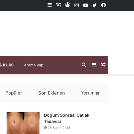
Kenar
Rastgele
Kayıt
Instagram
YouTube
X
Facebook
Bölmesi
Makale
Ol
Arama
Kenar
Rastgele
& KURS
yap
Bölmesi
Makale
Popüler
Son Eklenen
Yorumlar
...
Doğum Sonrası Çatlak
Tedavisi
25 Şubat 2018