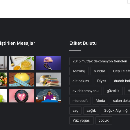
ştirilen Mesajlar
Etiket Bulutu
2015 mutfak dekorasyon trendleri
Astroloji
burçlar
Cep Telef
cilt bakımı
Diyet
dudak ba
ev dekorasyonu
güzellik
H
microsoft
Moda
salon dek
saç
sağlık
Soğuk Algınlığı
Yüz yogası
çocuk