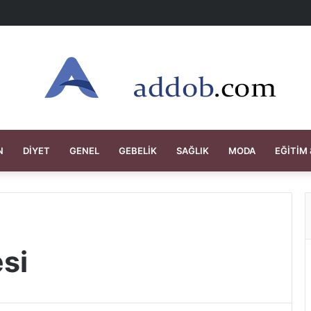
N
DIYET
GENEL
GEBELIK
SAĞLIK
MODA
EĞITIM 
si