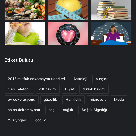
Etiket Bulutu
2015 mutfak dekorasyon trendleri
Astroloji
burçlar
Cep Telefonu
cilt bakımı
Diyet
dudak bakımı
ev dekorasyonu
güzellik
Hamilelik
microsoft
Moda
salon dekorasyonu
saç
sağlık
Soğuk Algınlığı
Yüz yogası
çocuk