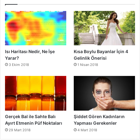
Isı Haritası Nedir, Ne İşe
Kısa Boylu Bayanlar İçin 4
Yarar?
Gelinlik Önerisi
3 Ekim 2018
1 Nisan 2018
Gerçek Bal ile Sahte Balı
Şiddet Gören Kadınların
Ayırt Etmenin Püf Noktaları
Yapması Gerekenler
29 Mart 2018
4 Mart 2018