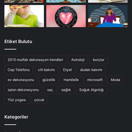
Etiket Bulutu
2015 mutfak dekorasyon trendleri
Astroloji
burçlar
Cep Telefonu
cilt bakımı
Diyet
dudak bakımı
ev dekorasyonu
güzellik
Hamilelik
microsoft
Moda
salon dekorasyonu
saç
sağlık
Soğuk Algınlığı
Yüz yogası
çocuk
Kategoriler