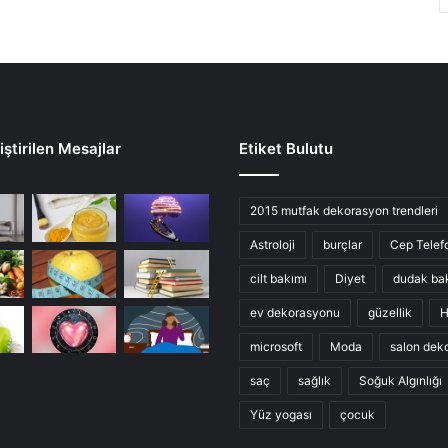
ştirilen Mesajlar
Etiket Bulutu
2015 mutfak dekorasyon trendleri
Astroloji
burçlar
Cep Telef
cilt bakımı
Diyet
dudak ba
ev dekorasyonu
güzellik
H
microsoft
Moda
salon dek
saç
sağlık
Soğuk Algınlığı
Yüz yogası
çocuk