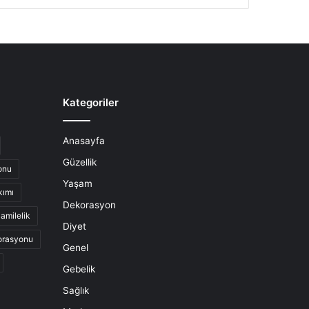
Kategoriler
Anasayfa
Güzellik
onu
Yaşam
kımı
Dekorasyon
amilelik
Diyet
orasyonu
Genel
Gebelik
Sağlık