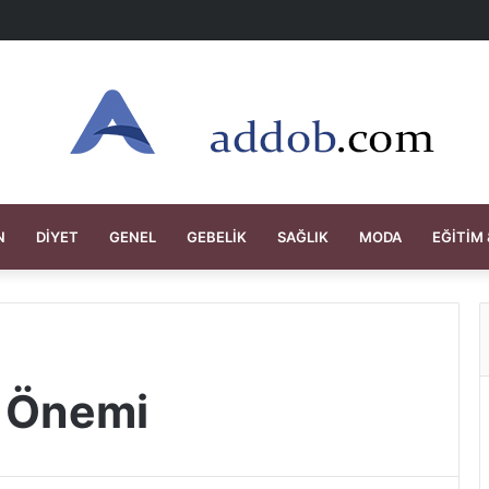
N
DIYET
GENEL
GEBELIK
SAĞLIK
MODA
EĞITIM 
n Önemi