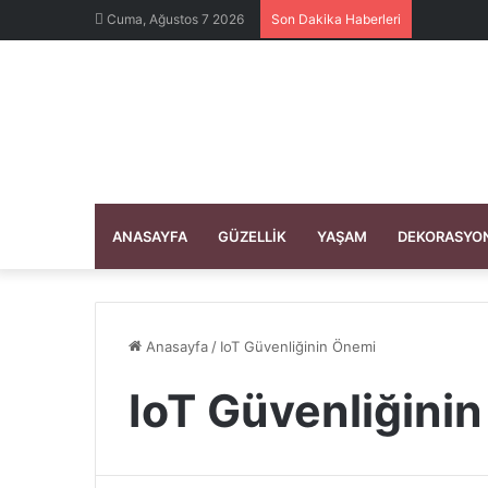
Cuma, Ağustos 7 2026
Son Dakika Haberleri
ANASAYFA
GÜZELLIK
YAŞAM
DEKORASYO
Anasayfa
/
IoT Güvenliğinin Önemi
IoT Güvenliğini