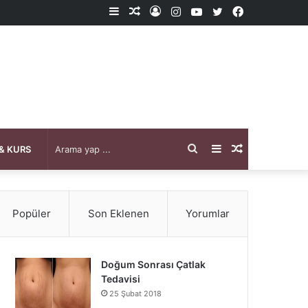
Kenar
Rastgele
Kayıt
Instagram
YouTube
X
Facebook
Bölmesi
Makale
Ol
Arama
Kenar
Rastgele
& KURS
yap
Bölmesi
Makale
Popüler
Son Eklenen
Yorumlar
...
Doğum Sonrası Çatlak
Tedavisi
25 Şubat 2018