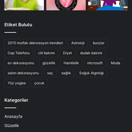
Etiket Bulutu
2015 mutfak dekorasyon trendleri
Astroloji
burçlar
Cep Telefonu
cilt bakımı
Diyet
dudak bakımı
ev dekorasyonu
güzellik
Hamilelik
microsoft
Moda
salon dekorasyonu
saç
sağlık
Soğuk Algınlığı
Yüz yogası
çocuk
Kategoriler
Anasayfa
Güzellik