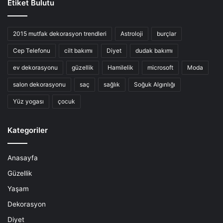
Etiket Bulutu
2015 mutfak dekorasyon trendleri
Astroloji
burçlar
Cep Telefonu
cilt bakımı
Diyet
dudak bakımı
ev dekorasyonu
güzellik
Hamilelik
microsoft
Moda
salon dekorasyonu
saç
sağlık
Soğuk Algınlığı
Yüz yogası
çocuk
Kategoriler
Anasayfa
Güzellik
Yaşam
Dekorasyon
Diyet