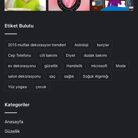
Etiket Bulutu
2015 mutfak dekorasyon trendleri
Astroloji
burçlar
Cep Telefonu
cilt bakımı
Diyet
dudak bakımı
ev dekorasyonu
güzellik
Hamilelik
microsoft
Moda
salon dekorasyonu
saç
sağlık
Soğuk Algınlığı
Yüz yogası
çocuk
Kategoriler
Anasayfa
Güzellik