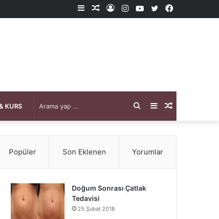
Kenar
Rastgele
Kayıt
Instagram
YouTube
X
Facebook
Bölmesi
Makale
Ol
Arama
Kenar
Rastgele
& KURS
yap
Bölmesi
Makale
Popüler
Son Eklenen
Yorumlar
...
Doğum Sonrası Çatlak
Tedavisi
25 Şubat 2018