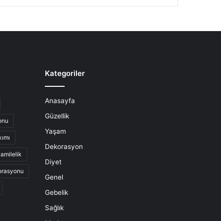
Kategoriler
Anasayfa
Güzellik
onu
Yaşam
kımı
Dekorasyon
amilelik
Diyet
orasyonu
Genel
Gebelik
Sağlık