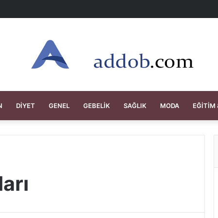
N
DIYET
GENEL
GEBELIK
SAĞLIK
MODA
EĞITIM 
arı