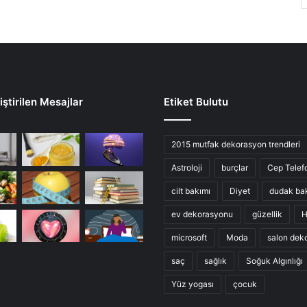
ştirilen Mesajlar
Etiket Bulutu
2015 mutfak dekorasyon trendleri
Astroloji
burçlar
Cep Telef
cilt bakımı
Diyet
dudak ba
ev dekorasyonu
güzellik
H
microsoft
Moda
salon dek
saç
sağlık
Soğuk Algınlığı
Yüz yogası
çocuk