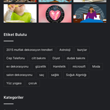
Etiket Bulutu
2015 mutfak dekorasyon trendleri
Astroloji
burçlar
Cep Telefonu
cilt bakımı
Diyet
dudak bakımı
ev dekorasyonu
güzellik
Hamilelik
microsoft
Moda
salon dekorasyonu
saç
sağlık
Soğuk Algınlığı
Yüz yogası
çocuk
Kategoriler