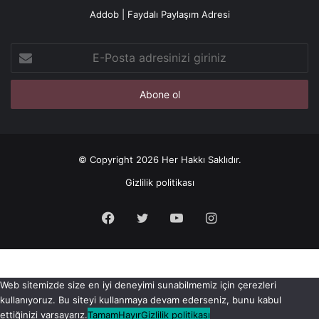
Addob | Faydalı Paylaşım Adresi
E-
Posta
adresinizi
giriniz
© Copyright 2026 Her Hakkı Saklıdır.
Gizlilik politikası
Facebook
X
YouTube
Instagram
Web sitemizde size en iyi deneyimi sunabilmemiz için çerezleri
kullanıyoruz. Bu siteyi kullanmaya devam ederseniz, bunu kabul
ettiğinizi varsayarız.
Tamam
Hayır
Gizlilik politikası