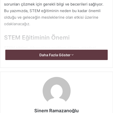
sorunları çözmek için gerekli bilgi ve becerileri sağlıyor.
Bu yazımızda, STEM eğitiminin neden bu kadar önemli
olduğu ve geleceğin mesleklerine olan etkisi üzerine
odaklanacağız.
STEM Eğitiminin Önemi
STEM eğitimi, öğrencilere problem çözme, eleştirel
düşünme ve yaratıcılık gibi beceriler kazandırarak onları
Daha Fazla Göster
geleceğe hazırlıyor. Bu beceriler, yalnızca bilim ve
teknoloji alanlarında değil, aynı zamanda günlük yaşamda
ve diğer iş kollarında da büyük önem taşıyor. STEM eğitimi,
öğrencilerin analitik düşünme yeteneklerini
geliştirmelerine yardımcı olurken, onları yenilikçi çözümler
üretmeye teşvik ediyor.
Özellikle dijital çağın hızla ilerlediği günümüzde, teknoloji
Sinem Ramazanoğlu