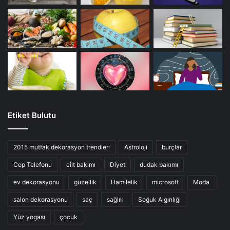
Etiket Bulutu
2015 mutfak dekorasyon trendleri
Astroloji
burçlar
Cep Telefonu
cilt bakımı
Diyet
dudak bakımı
ev dekorasyonu
güzellik
Hamilelik
microsoft
Moda
salon dekorasyonu
saç
sağlık
Soğuk Algınlığı
Yüz yogası
çocuk