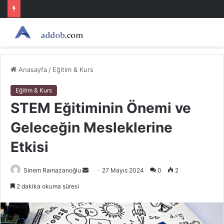
Anasayfa
/
Eğitim & Kurs
Eğitim & Kurs
STEM Eğitiminin Önemi ve
Geleceğin Mesleklerine
Etkisi
Bir
Sinem Ramazanoğlu
27 Mayıs 2024
0
2
e-
2 dakika okuma süresi
posta
göndermek