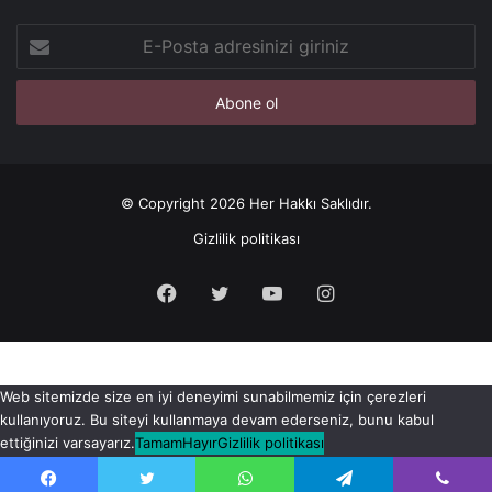
E-
Posta
adresinizi
giriniz
© Copyright 2026 Her Hakkı Saklıdır.
Gizlilik politikası
Facebook
X
YouTube
Instagram
Web sitemizde size en iyi deneyimi sunabilmemiz için çerezleri
kullanıyoruz. Bu siteyi kullanmaya devam ederseniz, bunu kabul
ettiğinizi varsayarız.
Tamam
Hayır
Gizlilik politikası
Onayı iptal et düğmesini kullanarak onayınızı istediğiniz zaman iptal
edebilirsiniz.
Onayı iptal et