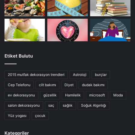
Etiket Bulutu
2015 mutfak dekorasyon trendleri
Astroloji
burçlar
Cep Telefonu
cilt bakımı
Diyet
dudak bakımı
ev dekorasyonu
güzellik
Hamilelik
microsoft
Moda
salon dekorasyonu
saç
sağlık
Soğuk Algınlığı
Yüz yogası
çocuk
Kategoriler