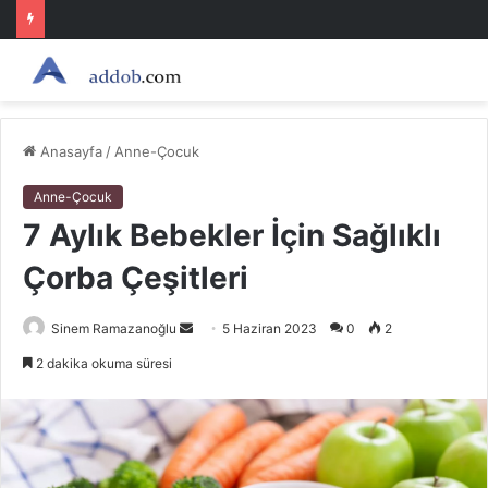
Anasayfa
/
Anne-Çocuk
Anne-Çocuk
7 Aylık Bebekler İçin Sağlıklı
Çorba Çeşitleri
Bir
Sinem Ramazanoğlu
5 Haziran 2023
0
2
e-
2 dakika okuma süresi
posta
göndermek