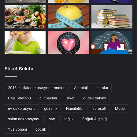
Etiket Bulutu
2015 mutfak dekorasyon trendleri
Astroloji
burçlar
Cep Telefonu
cilt bakımı
Diyet
dudak bakımı
ev dekorasyonu
güzellik
Hamilelik
microsoft
Moda
salon dekorasyonu
saç
sağlık
Soğuk Algınlığı
Yüz yogası
çocuk