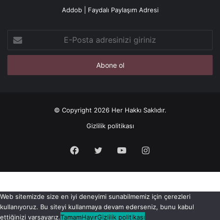
Addob | Faydalı Paylaşım Adresi
E-
Posta
adresinizi
giriniz
© Copyright 2026 Her Hakkı Saklıdır.
Gizlilik politikası
Facebook
X
YouTube
Instagram
Web sitemizde size en iyi deneyimi sunabilmemiz için çerezleri
kullanıyoruz. Bu siteyi kullanmaya devam ederseniz, bunu kabul
ettiğinizi varsayarız.
Tamam
Hayır
Gizlilik politikası