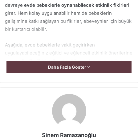
devreye
evde bebeklerle oynanabilecek etkinlik fikirleri
girer. Hem kolay uygulanabilir hem de bebeklerin
gelişimine katkı sağlayan bu fikirler, ebeveynler için büyük
bir kurtarıcı olabilir.
Aşağıda, evde bebeklerle vakit geçirirken
uygulayabileceğiniz eğitici ve eğlenceli etkinlik önerilerine
yer verdik. Bu fikirler, 6 aydan itibaren başlayan gelişim
Daha Fazla Göster
dönemindeki bebeklere uygun şekilde çeşitlendirilmiştir.
1. Duyusal Oyunlar ile Keşfetmeye
Teşvik Edin
Duyusal oyunlar, bebeklerin dokunma, görme, işitme,
koklama ve tatma duyularını geliştirir. Bu oyunlar
sayesinde bebekler dünyayı daha yakından tanır. İşte evde
uygulayabileceğiniz birkaç duyusal oyun fikri:
Sinem Ramazanoğlu