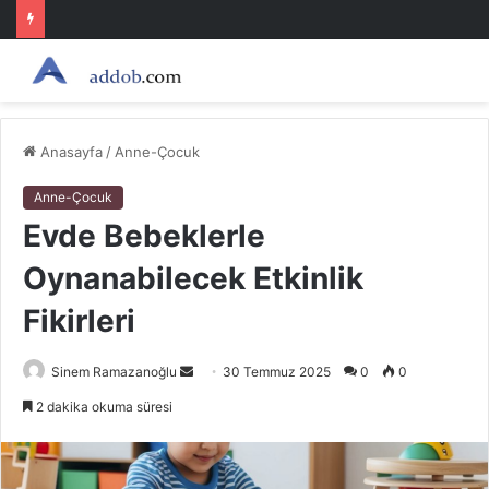
Anasayfa
/
Anne-Çocuk
Anne-Çocuk
Evde Bebeklerle
Oynanabilecek Etkinlik
Fikirleri
Bir
Sinem Ramazanoğlu
30 Temmuz 2025
0
0
e-
2 dakika okuma süresi
posta
göndermek