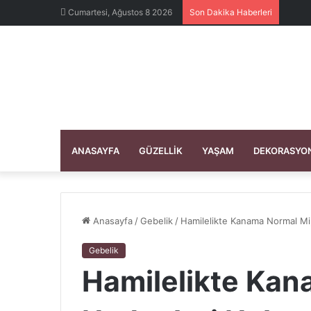
Cumartesi, Ağustos 8 2026
Son Dakika Haberleri
ANASAYFA
GÜZELLIK
YAŞAM
DEKORASYO
Anasayfa
/
Gebelik
/
Hamilelikte Kanama Normal Mi,
Gebelik
Hamilelikte Kan