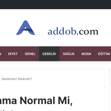
N
DIYET
GENEL
GEBELIK
SAĞLIK
MODA
EĞITIM 
 Nedenleri Nelerdir?
ama Normal Mi,