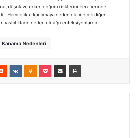
onu, düşük ve erken doğum risklerini beraberinde
idir. Hamilelikte kanamaya neden olabilecek diğer
an hastalıkların neden olduğu enfeksiyonlardır.
e Kanama Nedenleri
erest
Reddit
VKontakte
Odnoklassniki
Pocket
E-Posta ile paylaş
Yazdır