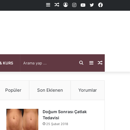
Kenar
Rastgele
Kayıt
Instagram
YouTube
X
Facebook
Bölmesi
Makale
Ol
Arama
Kenar
Rastgele
& KURS
yap
Bölmesi
Makale
Popüler
Son Eklenen
Yorumlar
...
Doğum Sonrası Çatlak
Tedavisi
25 Şubat 2018