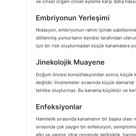
ve cinsel organı cinsel eyleme karşı daha hassa
Embriyonun Yerleşimi
Nidasyon, embriyonun rahim içinde sabitlenmes
döllenmiş yumurtanın kendisi tarafından uterus
için bir risk oluşturmadan küçük kanamalara yol
Jinekolojik Muayene
Doğum öncesi konsültasyondan sonra, küçük k
değildir. İncelemeler sırasında küçük damarlar y
tehlike oluşturmaz. Bu kanama küçüktür ve ken
Enfeksiyonlar
Hamilelik sırasında kanamanın bir başka olası n
sırasında çok yaygın bir enfeksiyon, semptoml
ağrı ve yanma, idrar renginde değişiklik, hacim