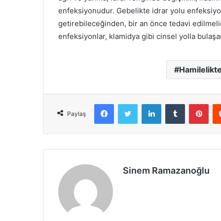
enfeksiyonudur. Gebelikte idrar yolu enfeksiy
getirebileceğinden, bir an önce tedavi edilmel
enfeksiyonlar, klamidya gibi cinsel yolla bulaş
Hamilelikt
Facebook
X
LinkedIn
Tumblr
Pint
Paylaş
Sinem Ramazanoğlu