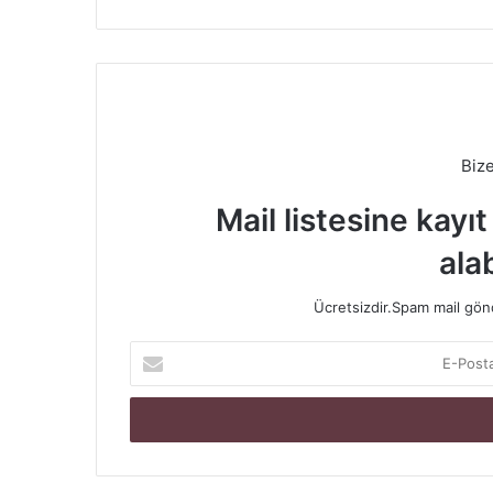
Biz
Mail listesine kayı
alab
Ücretsizdir.Spam mail gönde
E-
Posta
adresinizi
giriniz