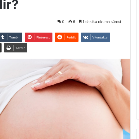
ir?
0
6
1 dakika okuma süresi
Tumblr
Pinterest
Reddit
VKontakte
Yazdır