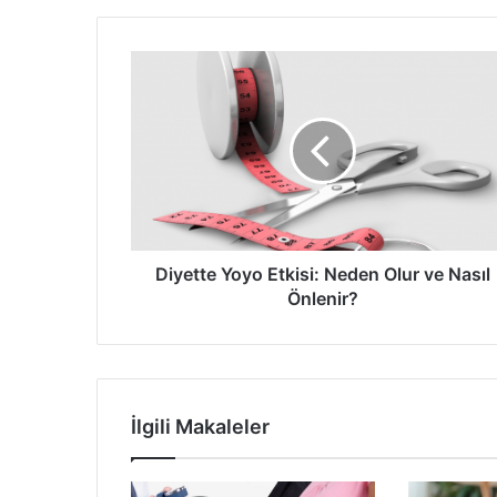
Diyette
Yoyo
Etkisi:
Neden
Olur
ve
Nasıl
Önlenir?
Diyette Yoyo Etkisi: Neden Olur ve Nasıl
Önlenir?
İlgili Makaleler