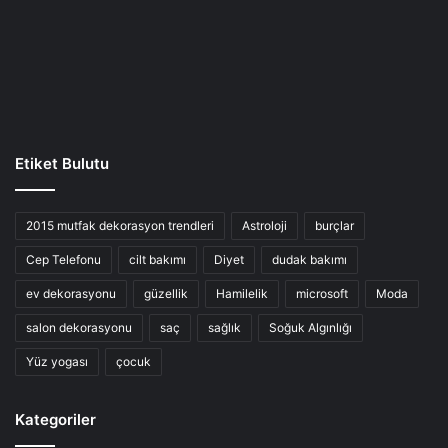
Etiket Bulutu
2015 mutfak dekorasyon trendleri
Astroloji
burçlar
Cep Telefonu
cilt bakımı
Diyet
dudak bakımı
ev dekorasyonu
güzellik
Hamilelik
microsoft
Moda
salon dekorasyonu
saç
sağlık
Soğuk Algınlığı
Yüz yogası
çocuk
Kategoriler