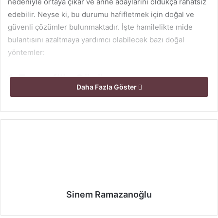
nedeniyle ortaya çıkar ve anne adaylarını oldukça rahatsız
edebilir. Neyse ki, bu durumu hafifletmek için doğal ve
güvenli çözümler bulunmaktadır. İşte hamilelikte mide
bulantısını azaltmaya yardımcı olabilecek bazı doğal
yöntemler:
1. Zencefilin Gücü
Daha Fazla Göster
Zencefil, mide bulantısını hafifletmede etkili olan en bilinen
doğal çözümlerden biridir. Zencefilin içerisindeki
bileşenler, sindirim sistemini rahatlatır ve mide asidini
dengelemeye yardımcı olur. Zencefil çayı içmek veya
zencefil takviyeleri kullanmak, hamilelikte mide bulantısını
önemli ölçüde azaltabilir. Bununla birlikte, taze zencefil
dilimlerini suya ekleyip içmek de alternatif bir yöntemdir.
Zencefili tüketirken dikkat edilmesi gereken nokta,
Sinem Ramazanoğlu
miktarının aşırıya kaçmaması gerektiğidir. Günde bir iki
bardak zencefil çayı, mide bulantısını hafifletmek için