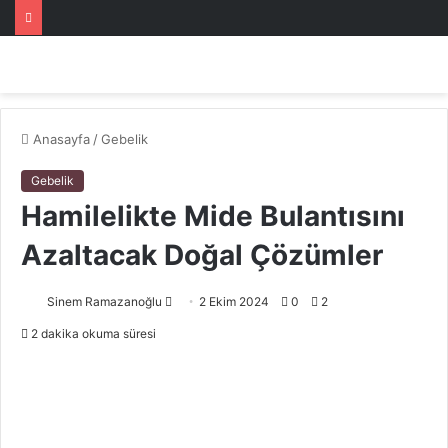
Anasayfa
/
Gebelik
Gebelik
Hamilelikte Mide Bulantısını
Azaltacak Doğal Çözümler
Bir
Sinem Ramazanoğlu
2 Ekim 2024
0
2
e-
2 dakika okuma süresi
posta
göndermek