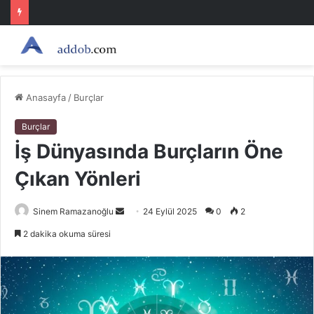
Anasayfa
/
Burçlar
Burçlar
İş Dünyasında Burçların Öne
Çıkan Yönleri
Bir
Sinem Ramazanoğlu
24 Eylül 2025
0
2
e-
2 dakika okuma süresi
posta
göndermek