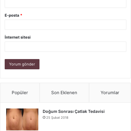
hem bireysel kariyer planlamasında hem de ekip
çalışmaları açısından değerlidir. Her burcun farklı katkılar
E-posta
*
sunması, iş ortamlarının daha üretken, yaratıcı ve dengeli
olmasını sağlar. Bu nedenle iş dünyasında astrolojik
özelliklerin dikkate alınması, hem işverenler hem de
İnternet sitesi
çalışanlar için avantajlı olabilir.
Astroloji
İş Dünyasında Burçların Öne Çıkan Yönleri
Popüler
Son Eklenen
Yorumlar
Doğum Sonrası Çatlak Tedavisi
25 Şubat 2018