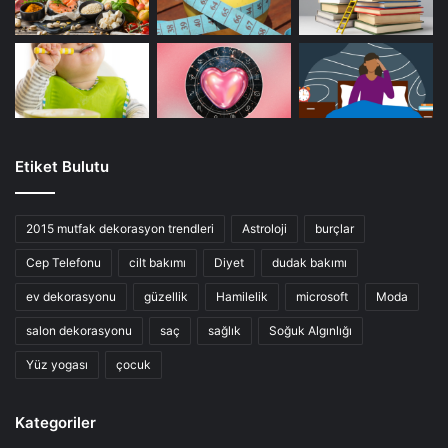
Etiket Bulutu
2015 mutfak dekorasyon trendleri
Astroloji
burçlar
Cep Telefonu
cilt bakımı
Diyet
dudak bakımı
ev dekorasyonu
güzellik
Hamilelik
microsoft
Moda
salon dekorasyonu
saç
sağlık
Soğuk Algınlığı
Yüz yogası
çocuk
Kategoriler