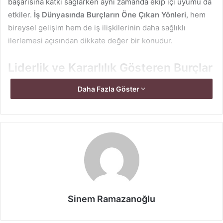
başarısına katkı sağlarken aynı zamanda ekip içi uyumu da
etkiler.
İş Dünyasında Burçların Öne Çıkan Yönleri
, hem
bireysel gelişim hem de iş ilişkilerinin daha sağlıklı
ilerlemesi açısından dikkate değer bir konudur.
Liderlik ve Kararlılık Gösteren Burçlar
Koç, Aslan ve Oğlak burçları iş hayatında liderlik özellikleri
Daha Fazla Göster
ile öne çıkar.
Koç burcu
: Cesaretli, girişimci ve yeniliklere açık
yapısıyla iş hayatında hızlı karar alabilen bir profildir.
Risk alabilme yeteneği sayesinde yeni projelerde
öncü olabilir.
Aslan burcu
: Karizmatik ve motive edici enerjisiyle
ekip arkadaşlarını yönlendirmekte başarılıdır. Aslan
Sinem Ramazanoğlu
burçları, özgüvenleri sayesinde zorluklara karşı güçlü
bir duruş sergiler.