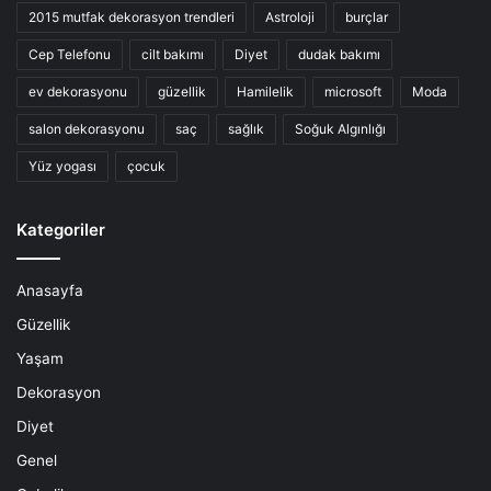
2015 mutfak dekorasyon trendleri
Astroloji
burçlar
Cep Telefonu
cilt bakımı
Diyet
dudak bakımı
ev dekorasyonu
güzellik
Hamilelik
microsoft
Moda
salon dekorasyonu
saç
sağlık
Soğuk Algınlığı
Yüz yogası
çocuk
Kategoriler
Anasayfa
Güzellik
Yaşam
Dekorasyon
Diyet
Genel