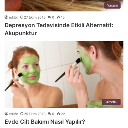
Yaşam
editör
27 Ekim 2018
0
15
Depresyon Tedavisinde Etkili Alternatif:
Akupunktur
Güzellik
editör
25 Ekim 2018
0
22
Evde Cilt Bakımı Nasıl Yapılır?