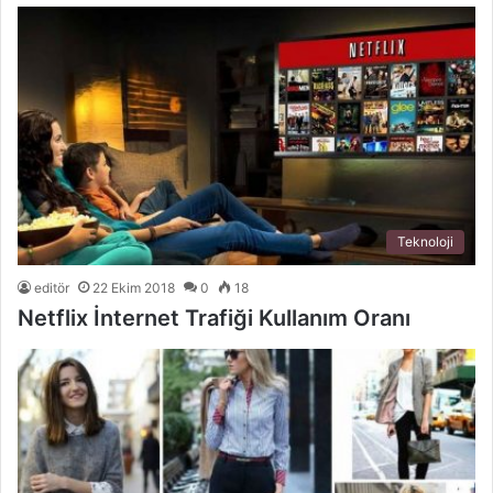
Teknoloji
editör
22 Ekim 2018
0
18
Netflix İnternet Trafiği Kullanım Oranı