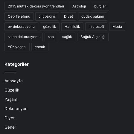
2015 mutfak dekorasyon trendleri
Astroloji
burçlar
Cep Telefonu
cilt bakımı
Diyet
dudak bakımı
ev dekorasyonu
güzellik
Hamilelik
microsoft
Moda
salon dekorasyonu
saç
sağlık
Soğuk Algınlığı
Yüz yogası
çocuk
Kategoriler
Anasayfa
Güzellik
Yaşam
Dekorasyon
Diyet
Genel