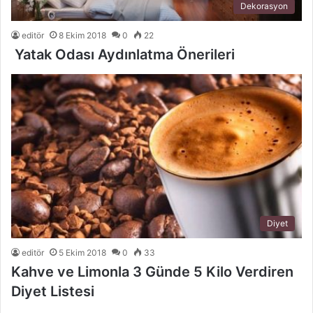
Dekorasyon
editör
8 Ekim 2018
0
22
Yatak Odası Aydınlatma Önerileri
Diyet
editör
5 Ekim 2018
0
33
Kahve ve Limonla 3 Günde 5 Kilo Verdiren
Diyet Listesi