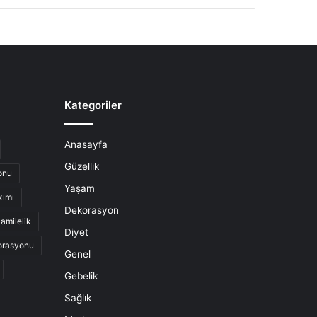
Kategoriler
Anasayfa
Güzellik
onu
Yaşam
kımı
Dekorasyon
amilelik
Diyet
orasyonu
Genel
Gebelik
Sağlık