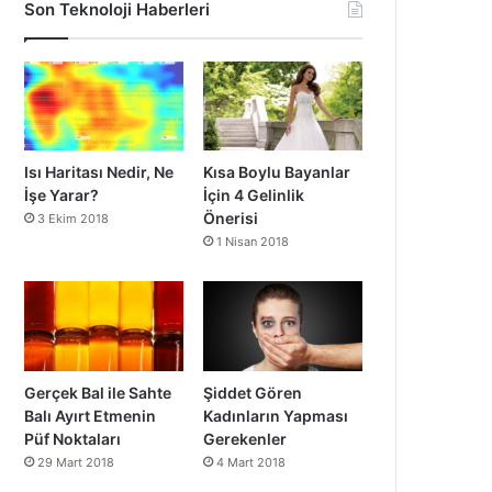
Son Teknoloji Haberleri
Isı Haritası Nedir, Ne
Kısa Boylu Bayanlar
İşe Yarar?
İçin 4 Gelinlik
Önerisi
3 Ekim 2018
1 Nisan 2018
Gerçek Bal ile Sahte
Şiddet Gören
Balı Ayırt Etmenin
Kadınların Yapması
Püf Noktaları
Gerekenler
29 Mart 2018
4 Mart 2018