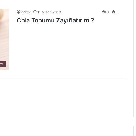
editör
11 Nisan 2018
0
5
Chia Tohumu Zayıflatır mı?
et