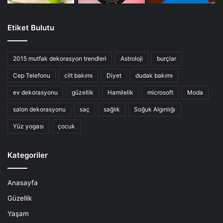
Etiket Bulutu
2015 mutfak dekorasyon trendleri
Astroloji
burçlar
Cep Telefonu
cilt bakımı
Diyet
dudak bakımı
ev dekorasyonu
güzellik
Hamilelik
microsoft
Moda
salon dekorasyonu
saç
sağlık
Soğuk Algınlığı
Yüz yogası
çocuk
Kategoriler
Anasayfa
Güzellik
Yaşam