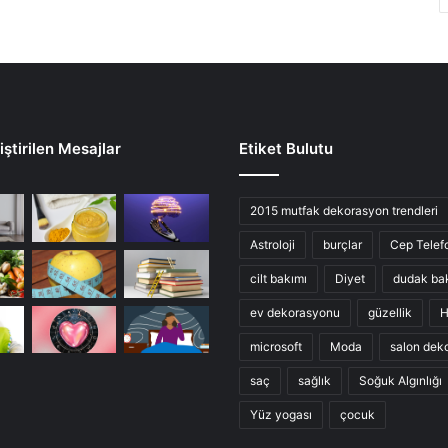
ştirilen Mesajlar
Etiket Bulutu
2015 mutfak dekorasyon trendleri
Astroloji
burçlar
Cep Telef
cilt bakımı
Diyet
dudak ba
ev dekorasyonu
güzellik
H
microsoft
Moda
salon dek
saç
sağlık
Soğuk Algınlığı
Yüz yogası
çocuk