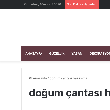
Cumartesi, Ağustos 8 2026
Son Dakika Haberleri
ANASAYFA
GÜZELLIK
YAŞAM
DEKORASYO
Anasayfa
/
doğum çantası hazırlama
doğum çantası h