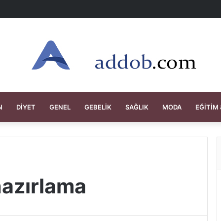
N
DIYET
GENEL
GEBELIK
SAĞLIK
MODA
EĞITIM 
azırlama