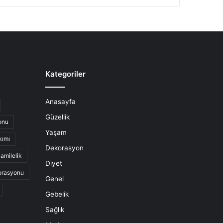
Kategoriler
Anasayfa
Güzellik
onu
Yaşam
kımı
Dekorasyon
amilelik
Diyet
orasyonu
Genel
Gebelik
Sağlık