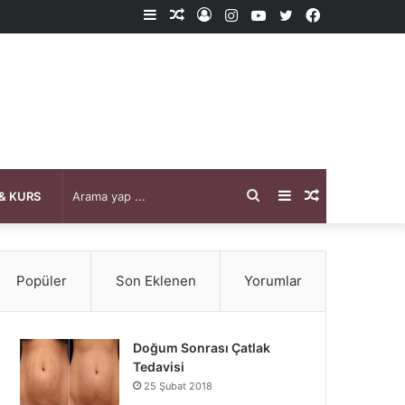
Kenar
Rastgele
Kayıt
Instagram
YouTube
X
Facebook
Bölmesi
Makale
Ol
Arama
Kenar
Rastgele
& KURS
yap
Bölmesi
Makale
Popüler
Son Eklenen
Yorumlar
...
Doğum Sonrası Çatlak
Tedavisi
25 Şubat 2018