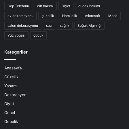
Cep Telefonu
cilt bakımı
Diyet
dudak bakımı
ev dekorasyonu
güzellik
Hamilelik
microsoft
Moda
salon dekorasyonu
saç
sağlık
Soğuk Algınlığı
Yüz yogası
çocuk
Kategoriler
Anasayfa
Güzellik
Yaşam
Dekorasyon
Diyet
Genel
Gebelik