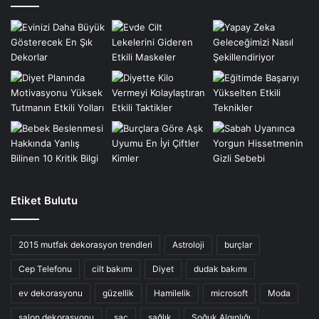
Etiket Bulutu
2015 mutfak dekorasyon trendleri
Astroloji
burçlar
Cep Telefonu
cilt bakımı
Diyet
dudak bakımı
ev dekorasyonu
güzellik
Hamilelik
microsoft
Moda
salon dekorasyonu
saç
sağlık
Soğuk Algınlığı