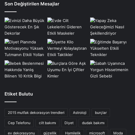
Son Değiştirilen Mesajlar
Etiket Bulutu
2015 mutfak dekorasyon trendleri
Astroloji
burçlar
Cep Telefonu
cilt bakımı
Diyet
dudak bakımı
ev dekorasyonu
güzellik
Hamilelik
microsoft
Moda