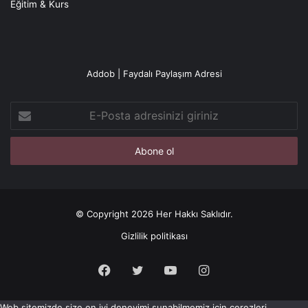
Eğitim & Kurs
Addob | Faydalı Paylaşım Adresi
E-
Posta
adresinizi
giriniz
© Copyright 2026 Her Hakkı Saklıdır.
Gizlilik politikası
Facebook
X
YouTube
Instagram
Web sitemizde size en iyi deneyimi sunabilmemiz için çerezleri