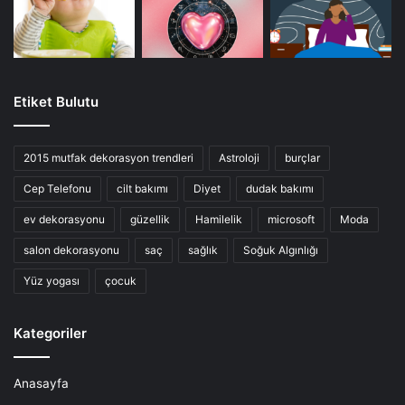
Etiket Bulutu
2015 mutfak dekorasyon trendleri
Astroloji
burçlar
Cep Telefonu
cilt bakımı
Diyet
dudak bakımı
ev dekorasyonu
güzellik
Hamilelik
microsoft
Moda
salon dekorasyonu
saç
sağlık
Soğuk Algınlığı
Yüz yogası
çocuk
Kategoriler
Anasayfa