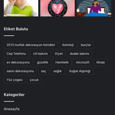
Etiket Bulutu
2015 mutfak dekorasyon trendleri
Astroloji
burçlar
Cep Telefonu
cilt bakımı
Diyet
dudak bakımı
ev dekorasyonu
güzellik
Hamilelik
microsoft
Moda
salon dekorasyonu
saç
sağlık
Soğuk Algınlığı
Yüz yogası
çocuk
Kategoriler
Anasayfa