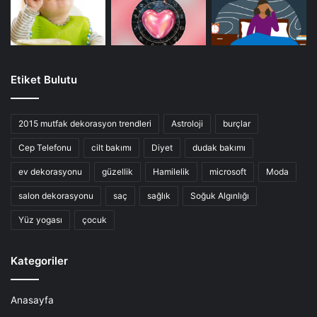
Etiket Bulutu
2015 mutfak dekorasyon trendleri
Astroloji
burçlar
Cep Telefonu
cilt bakımı
Diyet
dudak bakımı
ev dekorasyonu
güzellik
Hamilelik
microsoft
Moda
salon dekorasyonu
saç
sağlık
Soğuk Algınlığı
Yüz yogası
çocuk
Kategoriler
Anasayfa