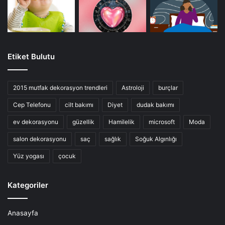
Etiket Bulutu
2015 mutfak dekorasyon trendleri
Astroloji
burçlar
Cep Telefonu
cilt bakımı
Diyet
dudak bakımı
ev dekorasyonu
güzellik
Hamilelik
microsoft
Moda
salon dekorasyonu
saç
sağlık
Soğuk Algınlığı
Yüz yogası
çocuk
Kategoriler
Anasayfa