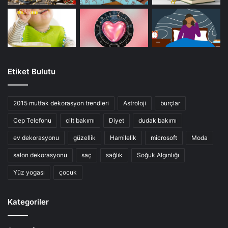
Etiket Bulutu
2015 mutfak dekorasyon trendleri
Astroloji
burçlar
Cep Telefonu
cilt bakımı
Diyet
dudak bakımı
ev dekorasyonu
güzellik
Hamilelik
microsoft
Moda
salon dekorasyonu
saç
sağlık
Soğuk Algınlığı
Yüz yogası
çocuk
Kategoriler