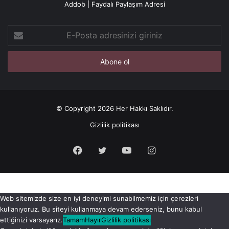
Addob | Faydalı Paylaşım Adresi
E-
Posta
adresinizi
giriniz
© Copyright 2026 Her Hakkı Saklıdır.
Gizlilik politikası
Facebook
X
YouTube
Instagram
Web sitemizde size en iyi deneyimi sunabilmemiz için çerezleri
kullanıyoruz. Bu siteyi kullanmaya devam ederseniz, bunu kabul
ettiğinizi varsayarız.
Tamam
Hayır
Gizlilik politikası