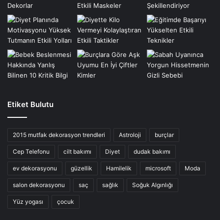
Etiket Bulutu
2015 mutfak dekorasyon trendleri
Astroloji
burçlar
Cep Telefonu
cilt bakımı
Diyet
dudak bakımı
ev dekorasyonu
güzellik
Hamilelik
microsoft
Moda
salon dekorasyonu
saç
sağlık
Soğuk Algınlığı
Yüz yogası
çocuk