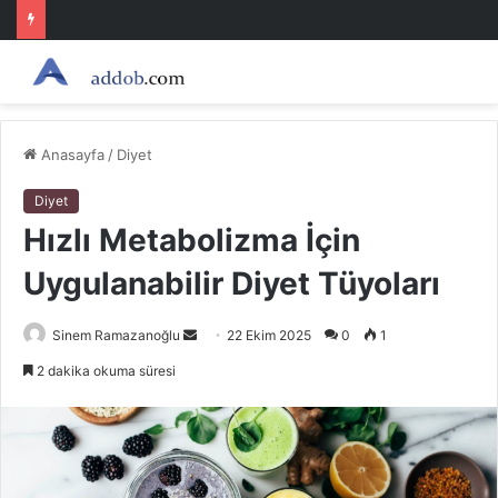
Anasayfa
/
Diyet
Diyet
Hızlı Metabolizma İçin
Uygulanabilir Diyet Tüyoları
Bir
Sinem Ramazanoğlu
22 Ekim 2025
0
1
e-
2 dakika okuma süresi
posta
göndermek