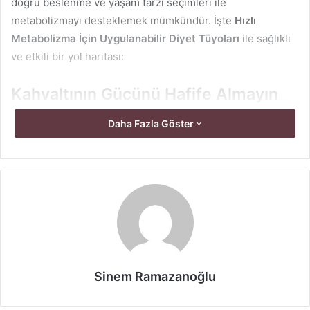
doğru beslenme ve yaşam tarzı seçimleri ile
metabolizmayı desteklemek mümkündür. İşte
Hızlı
Metabolizma İçin Uygulanabilir Diyet Tüyoları
ile sağlıklı
ve etkili bir yol haritası:
Kahvaltının Gücünü Hafife Almayın
Güne başlamadan önce metabolizmanın uyanması çok
Daha Fazla Göster
önemlidir. Araştırmalar, sabah kahvaltısı yapmanın
metabolizma üzerinde doğrudan etkisi olduğunu
gösteriyor. Özellikle protein ağırlıklı kahvaltılar, gün
boyunca kalori yakımını artırabilir. Yumurta, yoğurt, süt ve
peynir gibi yüksek proteinli besinler hem tok kalmanıza
yardımcı olur hem de kas kütlesini korumanızı destekler.
Unlu ve şekerli kahvaltılardan uzak durmak, kan şekeri
dalgalanmalarını önleyerek enerji seviyenizi dengeler.
Sinem Ramazanoğlu
Kahvaltıda ayrıca kompleks karbonhidratları tercih etmek