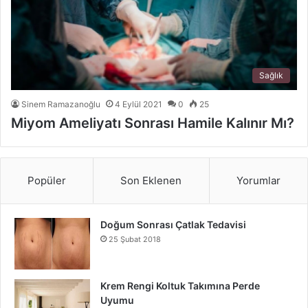
Sağlık
Sinem Ramazanoğlu
4 Eylül 2021
0
25
Miyom Ameliyatı Sonrası Hamile Kalınır Mı?
Popüler
Son Eklenen
Yorumlar
Doğum Sonrası Çatlak Tedavisi
25 Şubat 2018
Krem Rengi Koltuk Takımına Perde
Uyumu