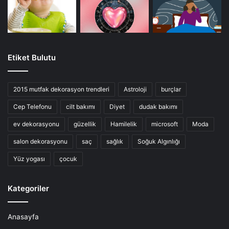
Etiket Bulutu
2015 mutfak dekorasyon trendleri
Astroloji
burçlar
Cep Telefonu
cilt bakımı
Diyet
dudak bakımı
ev dekorasyonu
güzellik
Hamilelik
microsoft
Moda
salon dekorasyonu
saç
sağlık
Soğuk Algınlığı
Yüz yogası
çocuk
Kategoriler
Anasayfa