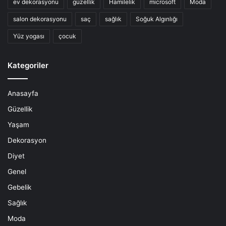
ev dekorasyonu
güzellik
Hamilelik
microsoft
Moda
salon dekorasyonu
saç
sağlık
Soğuk Algınlığı
Yüz yogası
çocuk
Kategoriler
Anasayfa
Güzellik
Yaşam
Dekorasyon
Diyet
Genel
Gebelik
Sağlık
Moda