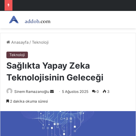
Anasayfa
/
Teknoloji
Teknoloji
Sağlıkta Yapay Zeka
Teknolojisinin Geleceği
Bir
Sinem Ramazanoğlu
5 Ağustos 2025
0
3
e-
2 dakika okuma süresi
posta
göndermek