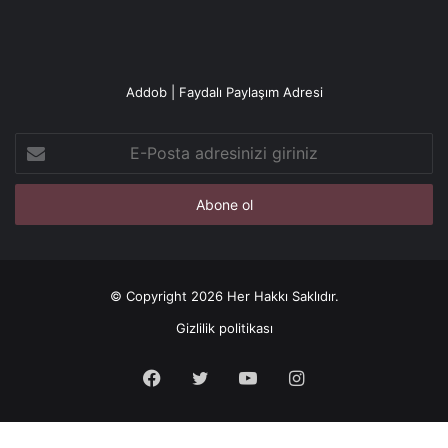
Addob | Faydalı Paylaşım Adresi
E-
Posta
adresinizi
giriniz
© Copyright 2026 Her Hakkı Saklıdır.
Gizlilik politikası
Facebook
X
YouTube
Instagram