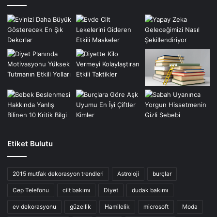
Etiket Bulutu
2015 mutfak dekorasyon trendleri
Astroloji
burçlar
Cep Telefonu
cilt bakımı
Diyet
dudak bakımı
ev dekorasyonu
güzellik
Hamilelik
microsoft
Moda