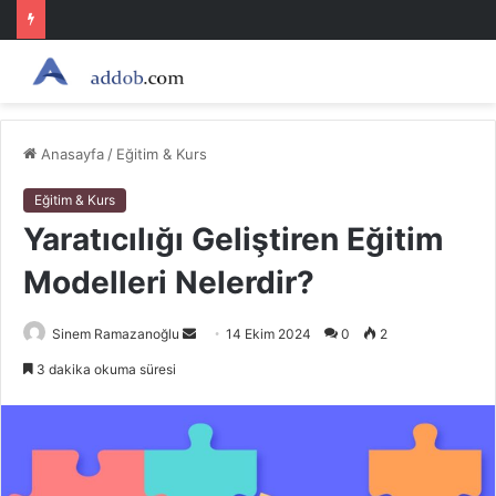
Anasayfa
/
Eğitim & Kurs
Eğitim & Kurs
Yaratıcılığı Geliştiren Eğitim
Modelleri Nelerdir?
Bir
Sinem Ramazanoğlu
14 Ekim 2024
0
2
e-
3 dakika okuma süresi
posta
göndermek