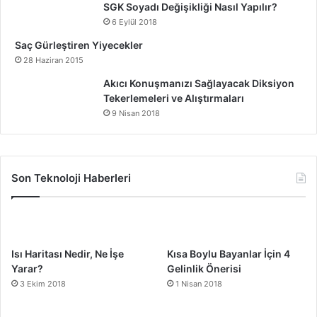
hazırlamayı amaçlar. Proje tabanlı öğrenme, tasarım odaklı
SGK Soyadı Değişikliği Nasıl Yapılır?
düşünme, sanat tabanlı eğitim ve teknolojinin
6 Eylül 2018
entegrasyonu gibi yaklaşımlar, öğrencilerin yaratıcı
Saç Gürleştiren Yiyecekler
düşünme becerilerini geliştirmelerine olanak tanır. Bu
28 Haziran 2015
modeller, sadece öğrencilerin akademik başarısını
Akıcı Konuşmanızı Sağlayacak Diksiyon
artırmakla kalmaz, aynı zamanda problem çözme ve
Tekerlemeleri ve Alıştırmaları
yenilikçi düşünme becerilerini de geliştirir. Eğitim
9 Nisan 2018
sistemlerinin, yaratıcı bireyler yetiştirmek adına bu
modelleri daha fazla benimsemesi, geleceğin toplumlarını
daha güçlü ve inovatif hale getirecektir.
Son Teknoloji Haberleri
Yaratıcılığı Geliştiren Eğitim Modelleri
Isı Haritası Nedir, Ne İşe
Kısa Boylu Bayanlar İçin 4
Yarar?
Gelinlik Önerisi
3 Ekim 2018
1 Nisan 2018