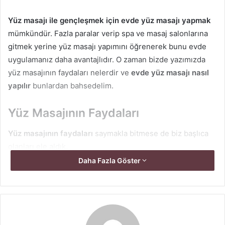
Yüz masajı ile gençleşmek için evde yüz masajı yapmak
mümkündür. Fazla paralar verip spa ve masaj salonlarına
gitmek yerine yüz masajı yapımını öğrenerek bunu evde
uygulamanız daha avantajlıdır. O zaman bizde yazımızda
yüz masajının faydaları nelerdir ve
evde yüz masajı nasıl
yapılır
bunlardan bahsedelim.
Yüz Masajının Faydaları
Yüz masajının faydaları
saymakla bitmese de biz başlıca
olanları ele aldık.
Daha Fazla Göster
Yüz kaslarını gevşeterek cildin görünümünü
gençleştirir.
Kan akışını hızlandırır.
Ciltteki kırışıklık, sarkma, çizgileri azaltır yada yok