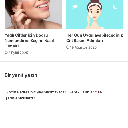
Yağlı Ciltler İçin Doğru
Her Gün Uygulayabileceğiniz
Nemlendirici Seçimi Nasıl
Cilt Bakım Adımları
Olmalı?
19 Ağustos 2025
2 Eylül 2025
Bir yanıt yazın
E-posta adresiniz yayınlanmayacak.
Gerekli alanlar
*
ile
işaretlenmişlerdir
Y
o
r