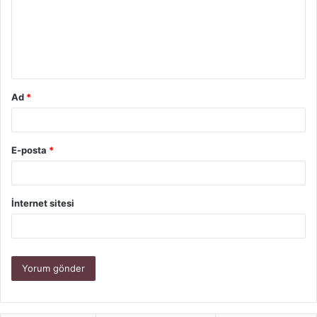
u
m
*
Ad
*
E-posta
*
İnternet sitesi