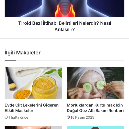
Anlaşılır?
Sıra göz bölgesine geldi. İki parmağınızla gözün üst
kısmına koyun ve parmaklarınızı her iki kaş bitimine
doğru hareket ettirin. Aynı işlemi gözün alt kısmına da
Tiroid Bezi İltihabı Belirtileri Nelerdir? Nasıl
uygulayın.
Anlaşılır?
Uygulayacağınız bu adımlarla
evde kendi kendinize yüz
masajını
rahatlıkla yapabilirsiniz.
İlgili Makaleler
evde yüz masajı
yüz masajı
Evde Cilt Lekelerini Gideren
Morluklardan Kurtulmak İçin
Etkili Maskeler
Doğal Göz Altı Bakım Rehberi
1 hafta önce
16 Kasım 2025