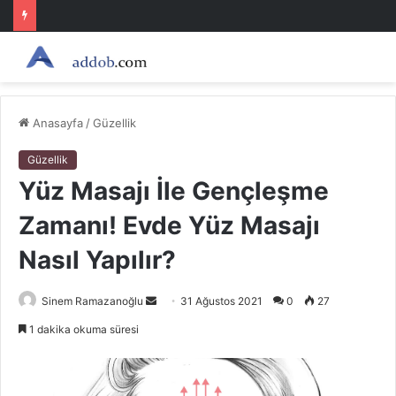
Anasayfa
/
Güzellik
Güzellik
Yüz Masajı İle Gençleşme
Zamanı! Evde Yüz Masajı
Nasıl Yapılır?
Bir
Sinem Ramazanoğlu
31 Ağustos 2021
0
27
e-
1 dakika okuma süresi
posta
göndermek