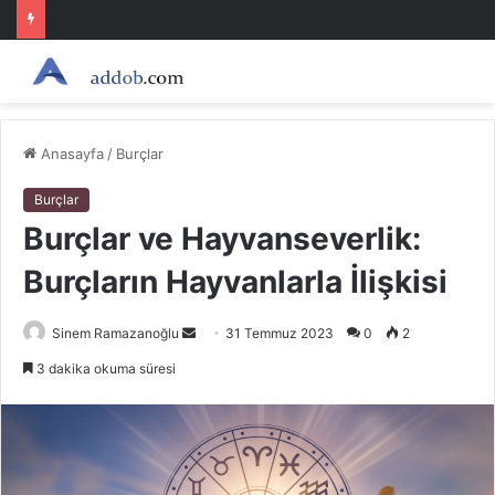
Anasayfa
/
Burçlar
Burçlar
Burçlar ve Hayvanseverlik:
Burçların Hayvanlarla İlişkisi
Bir
Sinem Ramazanoğlu
31 Temmuz 2023
0
2
e-
3 dakika okuma süresi
posta
göndermek