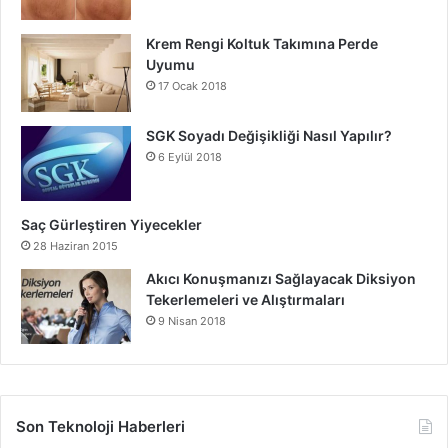
Hayvanlar, insanların hayatlarında önemli bir yer tutarlar ve
onlarla kurulan bağlar, hem insanlara hem de hayvanlara
Krem Rengi Koltuk Takımına Perde
büyük bir mutluluk ve anlam katar. Hayvanseverlik, dünyayı
Uyumu
daha iyi bir yer haline getirme amacıyla çalışan,
17 Ocak 2018
hayvanların haklarını korumak için çaba sarf eden bir
SGK Soyadı Değişikliği Nasıl Yapılır?
davranıştır. Her burcun, kendi hayvanseverlik eğilimlerine
6 Eylül 2018
uygun şekilde, hayvanlarla daha derin bir bağ kurma ve
onlara sevgi ve saygı gösterme şansı vardır.
Saç Gürleştiren Yiyecekler
28 Haziran 2015
Burçların Hayvanlarla İlişkisi
Akıcı Konuşmanızı Sağlayacak Diksiyon
Tekerlemeleri ve Alıştırmaları
9 Nisan 2018
Son Teknoloji Haberleri