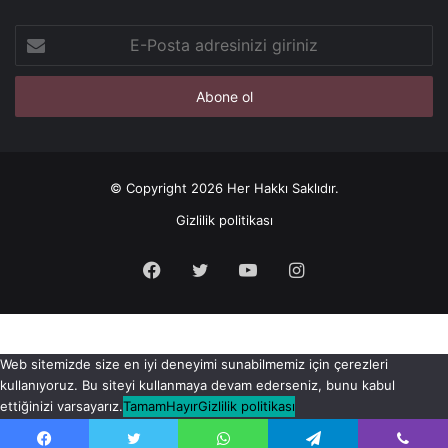
E-
Posta
adresinizi
giriniz
© Copyright 2026 Her Hakkı Saklıdır.
Gizlilik politikası
Facebook
X
YouTube
Instagram
Web sitemizde size en iyi deneyimi sunabilmemiz için çerezleri
kullanıyoruz. Bu siteyi kullanmaya devam ederseniz, bunu kabul
ettiğinizi varsayarız.
Tamam
Hayır
Gizlilik politikası
Onayı iptal et düğmesini kullanarak onayınızı istediğiniz zaman iptal