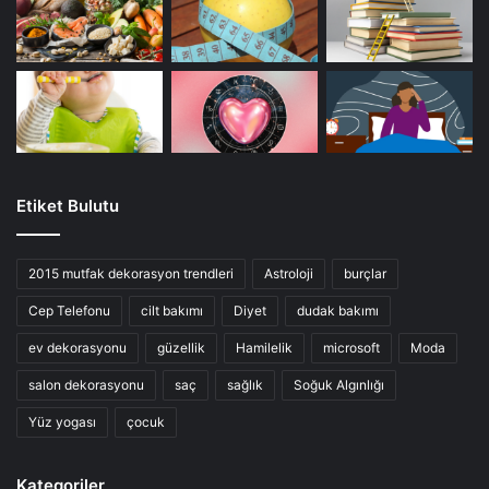
Etiket Bulutu
2015 mutfak dekorasyon trendleri
Astroloji
burçlar
Cep Telefonu
cilt bakımı
Diyet
dudak bakımı
ev dekorasyonu
güzellik
Hamilelik
microsoft
Moda
salon dekorasyonu
saç
sağlık
Soğuk Algınlığı
Yüz yogası
çocuk
Kategoriler