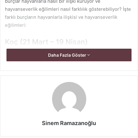
burçlar hayvanlarla nasıl bir ilişki kuruyor ve
hayvanseverlik eğilimleri nasıl farklılık gösterebiliyor? İşte
farklı burçların hayvanlarla ilişkisi ve hayvanseverlik
eğilimleri:
Koç (21 Mart – 19 Nisan)
Koç burçları, enerjik ve hareketli doğaları nedeniyle evcil
Daha Fazla Göster
hayvanlarla uyumlu olabilir. Genellikle köpekler ve atlar
gibi aktif ve oyun oynamayı seven hayvanları tercih
ederler. Evcil hayvanlarına zaman ayırmayı severler ve
onlarla eğlenceli aktiviteler yapmaktan keyif alırlar.
Boğa (20 Nisan – 20 Mayıs)
Boğa burçları, doğal bir şekilde doğayı ve hayvanları
Sinem Ramazanoğlu
sevdiği için hayvanseverlik eğilimine sahip olabilirler.
Evlerinde besledikleri evcil hayvanlara karşı sadık ve