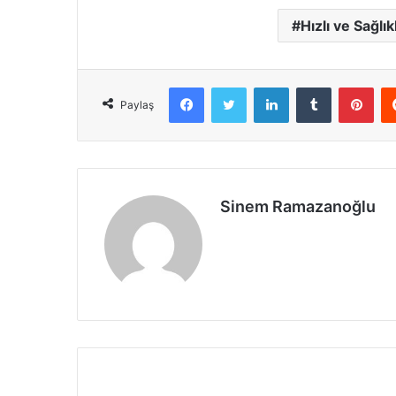
Hızlı ve Sağlı
Facebook
X
LinkedIn
Tumblr
Pint
Paylaş
Sinem Ramazanoğlu