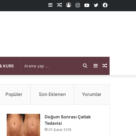
Kenar
Rastgele
Kayıt
Instagram
YouTube
X
Facebook
Bölmesi
Makale
Ol
Arama
Kenar
Rastgele
& KURS
yap
Bölmesi
Makale
Popüler
Son Eklenen
Yorumlar
...
Doğum Sonrası Çatlak
Tedavisi
25 Şubat 2018