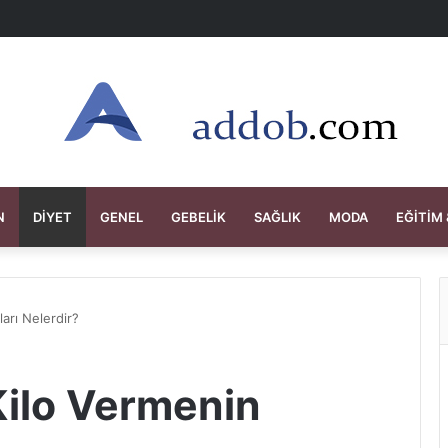
N
DIYET
GENEL
GEBELIK
SAĞLIK
MODA
EĞITIM 
ları Nelerdir?
 Kilo Vermenin