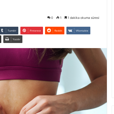
0
1
1 dakika okuma süresi
Tumblr
Pinterest
Reddit
VKontakte
Yazdır