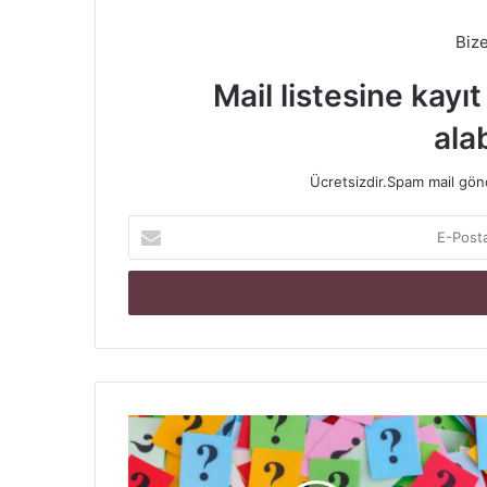
Biz
Mail listesine kayı
alab
Ücretsizdir.Spam mail gönde
E-
Posta
adresinizi
giriniz
Dikte
Çalışmasının
Tanımı