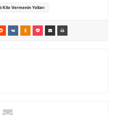
klı Kilo Vermenin Yolları
erest
Reddit
VKontakte
Odnoklassniki
Pocket
E-Posta ile paylaş
Yazdır