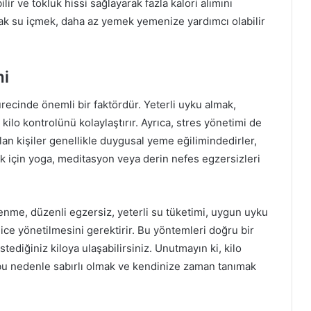
ir ve tokluk hissi sağlayarak fazla kalori alımını
dak su içmek, daha az yemek yemenize yardımcı olabilir
mi
ecinde önemli bir faktördür. Yeterli uyku almak,
ilo kontrolünü kolaylaştırır. Ayrıca, stres yönetimi de
lan kişiler genellikle duygusal yeme eğilimindedirler,
mak için yoga, meditasyon veya derin nefes egzersizleri
slenme, düzenli egzersiz, yeterli su tüketimi, uygun uyku
lice yönetilmesini gerektirir. Bu yöntemleri doğru bir
tediğiniz kiloya ulaşabilirsiniz. Unutmayın ki, kilo
, bu nedenle sabırlı olmak ve kendinize zaman tanımak