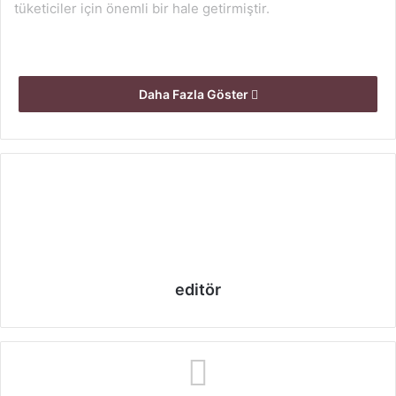
tüketiciler için önemli bir hale getirmiştir.
Daha Fazla Göster
İhtiyaç
kredilerinde diğer kredilere göre riskin daha fazla olması
ve geri ödeme oranının diğer kredi türlerine göre daha
düşük olması bankaların bu kredi türünde kendi para
editör
politikalarının daha keskin ve net bir şekilde kullanılmasına
sebep olmaktadır. Ülkemizde bankalara sunulan bazı
garantilerle ihtiyaç kredisi oranlarını ve kredi verme
şartlarını daha aşağılara çekilmesi sağlanmaktadır.