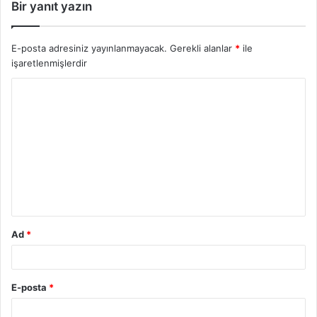
Bir yanıt yazın
E-posta adresiniz yayınlanmayacak.
Gerekli alanlar
*
ile
işaretlenmişlerdir
Y
o
r
u
m
*
Ad
*
E-posta
*