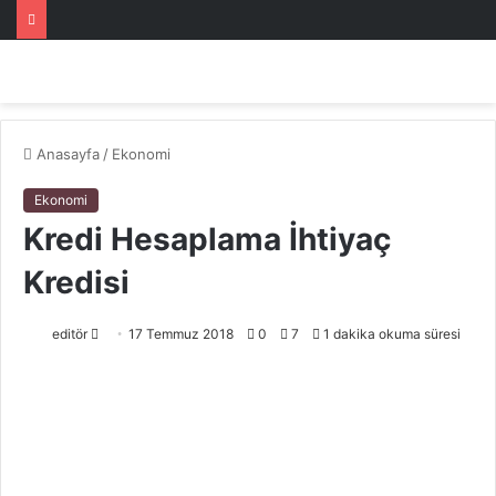
Anasayfa
/
Ekonomi
Ekonomi
Kredi Hesaplama İhtiyaç
Kredisi
Bir
editör
17 Temmuz 2018
0
7
1 dakika okuma süresi
e-
posta
göndermek