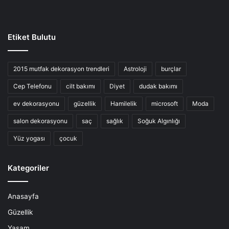
Etiket Bulutu
2015 mutfak dekorasyon trendleri
Astroloji
burçlar
Cep Telefonu
cilt bakımı
Diyet
dudak bakımı
ev dekorasyonu
güzellik
Hamilelik
microsoft
Moda
salon dekorasyonu
saç
sağlık
Soğuk Algınlığı
Yüz yogası
çocuk
Kategoriler
Anasayfa
Güzellik
Yaşam