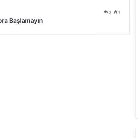
0
1
ora Başlamayın