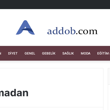
N
DIYET
GENEL
GEBELIK
SAĞLIK
MODA
EĞITIM 
pmadan