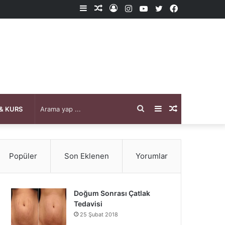
Kenar
Rastgele
Kayıt
Instagram
YouTube
X
Facebook
Bölmesi
Makale
Ol
Arama
Kenar
Rastgele
& KURS
yap
Bölmesi
Makale
Popüler
Son Eklenen
Yorumlar
...
Doğum Sonrası Çatlak
Tedavisi
25 Şubat 2018