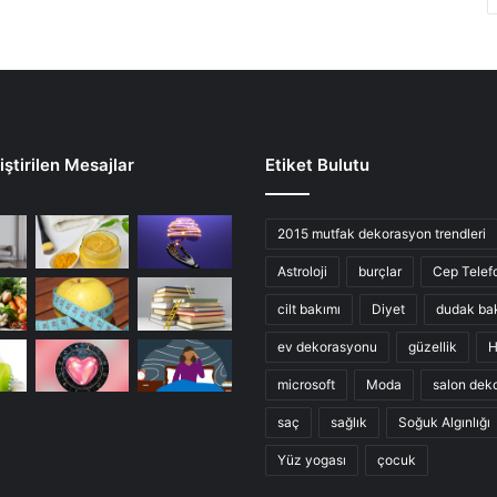
ştirilen Mesajlar
Etiket Bulutu
2015 mutfak dekorasyon trendleri
Astroloji
burçlar
Cep Telef
cilt bakımı
Diyet
dudak ba
ev dekorasyonu
güzellik
H
microsoft
Moda
salon dek
saç
sağlık
Soğuk Algınlığı
Yüz yogası
çocuk