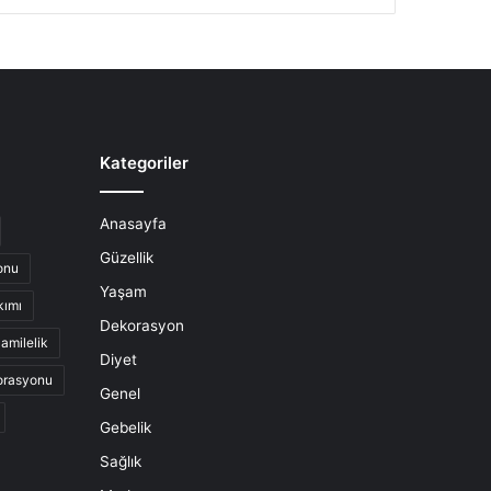
Kategoriler
Anasayfa
Güzellik
onu
Yaşam
kımı
Dekorasyon
amilelik
Diyet
orasyonu
Genel
Gebelik
Sağlık