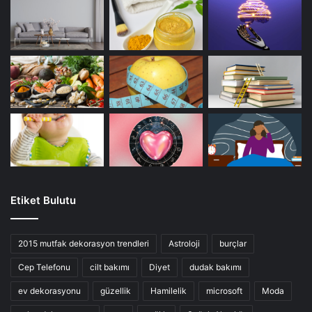
Etiket Bulutu
2015 mutfak dekorasyon trendleri
Astroloji
burçlar
Cep Telefonu
cilt bakımı
Diyet
dudak bakımı
ev dekorasyonu
güzellik
Hamilelik
microsoft
Moda