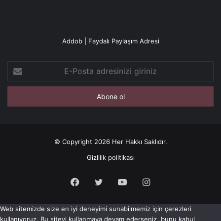
Addob | Faydalı Paylaşım Adresi
E-
Posta
adresinizi
giriniz
© Copyright 2026 Her Hakkı Saklıdır.
Gizlilik politikası
Facebook
X
YouTube
Instagram
Web sitemizde size en iyi deneyimi sunabilmemiz için çerezleri
kullanıyoruz. Bu siteyi kullanmaya devam ederseniz, bunu kabul