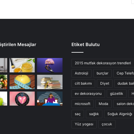
ştirilen Mesajlar
Etiket Bulutu
2015 mutfak dekorasyon trendleri
Astroloji
burçlar
Cep Telef
cilt bakımı
Diyet
dudak ba
ev dekorasyonu
güzellik
H
microsoft
Moda
salon dek
saç
sağlık
Soğuk Algınlığı
Yüz yogası
çocuk