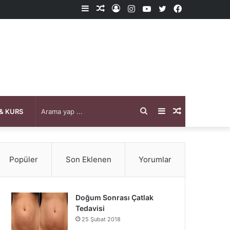
Kenar
Rastgele
Kayıt
Instagram
YouTube
X
Facebook
Bölmesi
Makale
Ol
Arama
Kenar
Rastgele
& KURS
yap
Bölmesi
Makale
Popüler
Son Eklenen
Yorumlar
...
Doğum Sonrası Çatlak
Tedavisi
25 Şubat 2018