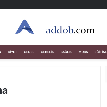
N
DIYET
GENEL
GEBELIK
SAĞLIK
MODA
EĞITIM 
ma