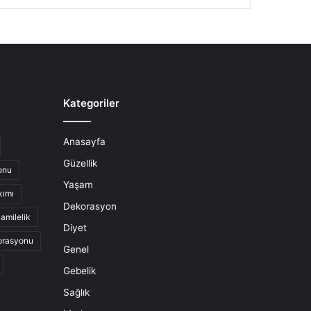
Kategoriler
Anasayfa
Güzellik
onu
Yaşam
kımı
Dekorasyon
amilelik
Diyet
orasyonu
Genel
Gebelik
Sağlık