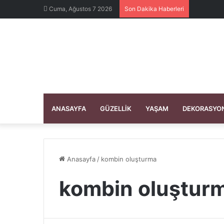
Cuma, Ağustos 7 2026
Son Dakika Haberleri
ANASAYFA
GÜZELLIK
YAŞAM
DEKORASYO
Anasayfa
/
kombin oluşturma
kombin oluştur