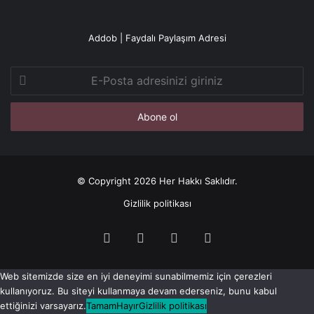
Addob | Faydalı Paylaşım Adresi
E-
Posta
adresinizi
giriniz
© Copyright 2026 Her Hakkı Saklıdır.
Gizlilik politikası
Facebook
X
YouTube
Instagram
Web sitemizde size en iyi deneyimi sunabilmemiz için çerezleri
kullanıyoruz. Bu siteyi kullanmaya devam ederseniz, bunu kabul
ettiğinizi varsayarız.
Tamam
Hayır
Gizlilik politikası