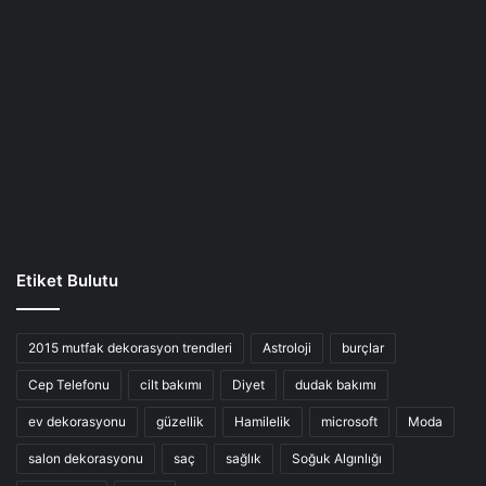
Etiket Bulutu
2015 mutfak dekorasyon trendleri
Astroloji
burçlar
Cep Telefonu
cilt bakımı
Diyet
dudak bakımı
ev dekorasyonu
güzellik
Hamilelik
microsoft
Moda
salon dekorasyonu
saç
sağlık
Soğuk Algınlığı