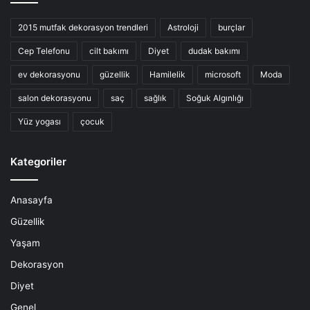
2015 mutfak dekorasyon trendleri
Astroloji
burçlar
Cep Telefonu
cilt bakımı
Diyet
dudak bakımı
ev dekorasyonu
güzellik
Hamilelik
microsoft
Moda
salon dekorasyonu
saç
sağlık
Soğuk Algınlığı
Yüz yogası
çocuk
Kategoriler
Anasayfa
Güzellik
Yaşam
Dekorasyon
Diyet
Genel