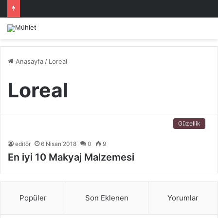
Anasayfa
/
Loreal
Loreal
Güzellik
editör
6 Nisan 2018
0
9
En iyi 10 Makyaj Malzemesi
Popüler
Son Eklenen
Yorumlar