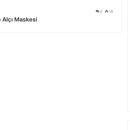
0
10
e Alçı Maskesi