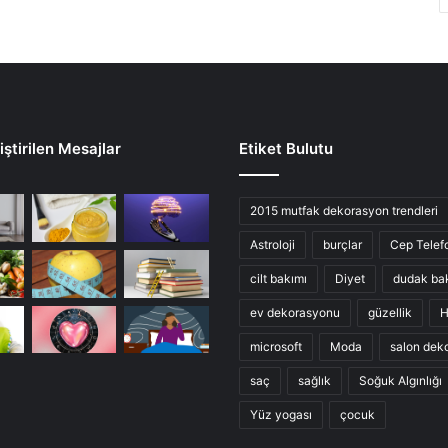
ştirilen Mesajlar
Etiket Bulutu
2015 mutfak dekorasyon trendleri
Astroloji
burçlar
Cep Telef
cilt bakımı
Diyet
dudak ba
ev dekorasyonu
güzellik
H
microsoft
Moda
salon dek
saç
sağlık
Soğuk Algınlığı
Yüz yogası
çocuk