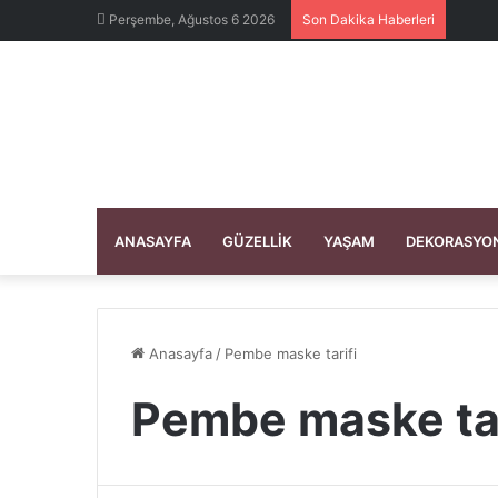
Perşembe, Ağustos 6 2026
Son Dakika Haberleri
ANASAYFA
GÜZELLIK
YAŞAM
DEKORASYO
Anasayfa
/
Pembe maske tarifi
Pembe maske tar