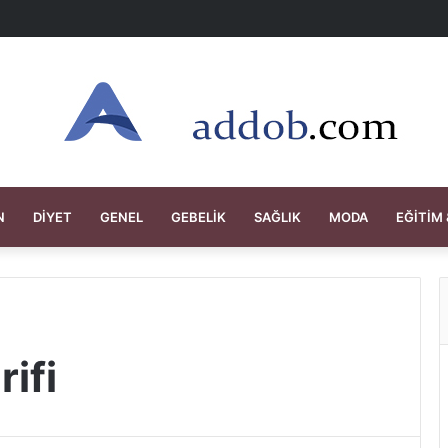
N
DIYET
GENEL
GEBELIK
SAĞLIK
MODA
EĞITIM 
ifi