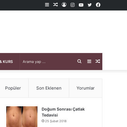
Kenar
Rastgele
Kayıt
Instagram
YouTube
X
Facebook
Bölmesi
Makale
Ol
Arama
Kenar
Rastgele
& KURS
yap
Bölmesi
Makale
Popüler
Son Eklenen
Yorumlar
...
Doğum Sonrası Çatlak
Tedavisi
25 Şubat 2018