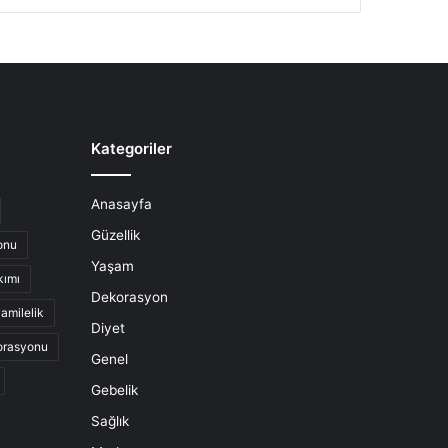
Kategoriler
Anasayfa
Güzellik
onu
Yaşam
kımı
Dekorasyon
amilelik
Diyet
orasyonu
Genel
Gebelik
Sağlık