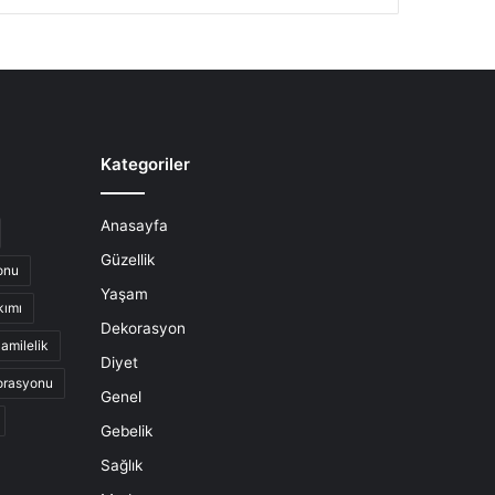
Kategoriler
Anasayfa
Güzellik
onu
Yaşam
kımı
Dekorasyon
amilelik
Diyet
orasyonu
Genel
Gebelik
Sağlık