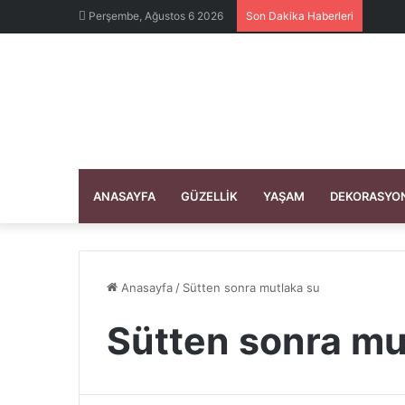
Perşembe, Ağustos 6 2026
Son Dakika Haberleri
ANASAYFA
GÜZELLIK
YAŞAM
DEKORASYO
Anasayfa
/
Sütten sonra mutlaka su
Sütten sonra mu