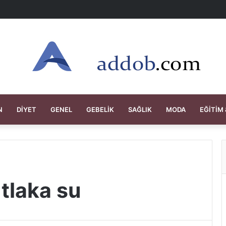
N
DIYET
GENEL
GEBELIK
SAĞLIK
MODA
EĞITIM 
tlaka su