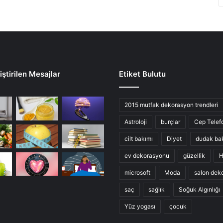
ştirilen Mesajlar
Etiket Bulutu
2015 mutfak dekorasyon trendleri
Astroloji
burçlar
Cep Telef
cilt bakımı
Diyet
dudak ba
ev dekorasyonu
güzellik
H
microsoft
Moda
salon dek
saç
sağlık
Soğuk Algınlığı
Yüz yogası
çocuk