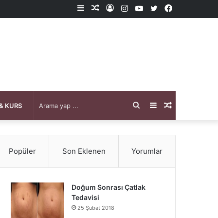
Kenar
Rastgele
Kayıt
Instagram
YouTube
X
Facebook
Bölmesi
Makale
Ol
Arama
Kenar
Rastgele
& KURS
yap
Bölmesi
Makale
Popüler
Son Eklenen
Yorumlar
...
Doğum Sonrası Çatlak
Tedavisi
25 Şubat 2018