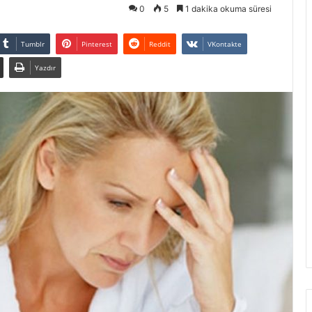
0
5
1 dakika okuma süresi
Tumblr
Pinterest
Reddit
VKontakte
Yazdır