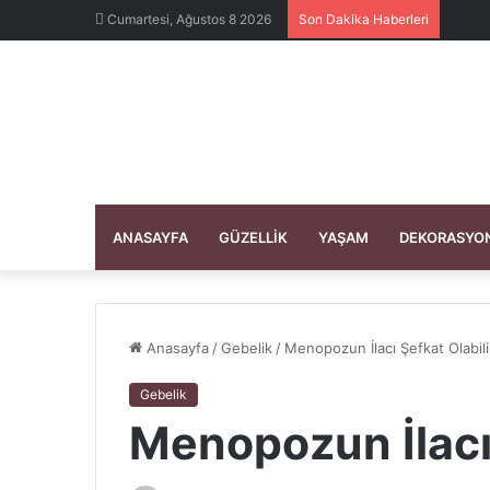
Cumartesi, Ağustos 8 2026
Son Dakika Haberleri
ANASAYFA
GÜZELLIK
YAŞAM
DEKORASYO
Anasayfa
/
Gebelik
/
Menopozun İlacı Şefkat Olabili
Gebelik
Menopozun İlacı 