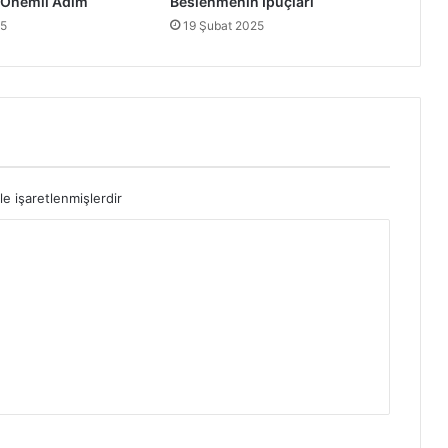
 Önemli Adım
Beslenmenin İpuçları
25
19 Şubat 2025
le işaretlenmişlerdir