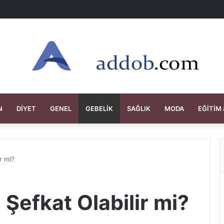
N
DIYET
GENEL
GEBELIK
SAĞLIK
MODA
EĞITIM 
r mi?
Şefkat Olabilir mi?