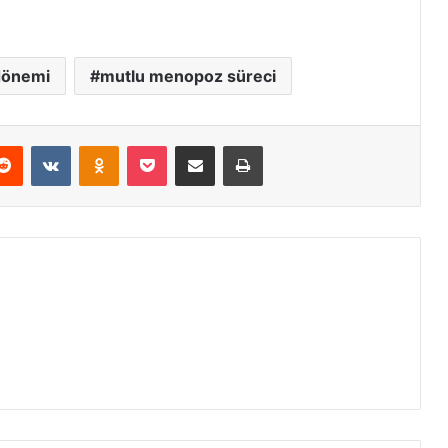
dönemi
mutlu menopoz süreci
erest
Reddit
VKontakte
Odnoklassniki
Pocket
E-Posta ile paylaş
Yazdır