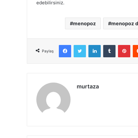
edebilirsiniz.
menopoz
menopoz 
Facebook
X
LinkedIn
Tumblr
Pint
Paylaş
murtaza