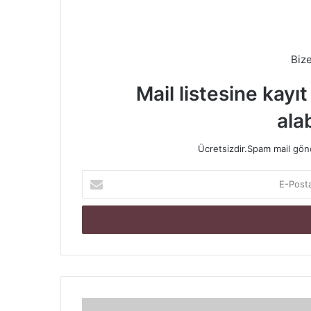
Biz
Mail listesine kayı
alab
Ücretsizdir.Spam mail gönde
E-
Posta
adresinizi
giriniz
Cinsel