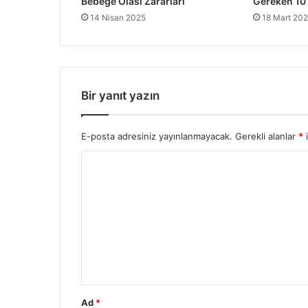
Bebeğe Olası Zararları
Gereken 10
14 Nisan 2025
18 Mart 20
Bir yanıt yazın
E-posta adresiniz yayınlanmayacak.
Gerekli alanlar
*
i
Y
o
r
u
m
*
Ad
*