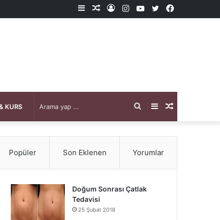
Kenar
Rastgele
Kayıt
Instagram
YouTube
X
Facebook
Bölmesi
Makale
Ol
Arama
Kenar
Rastgele
& KURS
yap
Bölmesi
Makale
Popüler
Son Eklenen
Yorumlar
...
Doğum Sonrası Çatlak
Tedavisi
25 Şubat 2018