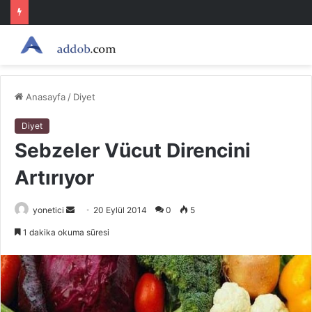
Anasayfa
/
Diyet
Diyet
Sebzeler Vücut Direncini
Artırıyor
Bir
yonetici
20 Eylül 2014
0
5
e-
1 dakika okuma süresi
posta
göndermek