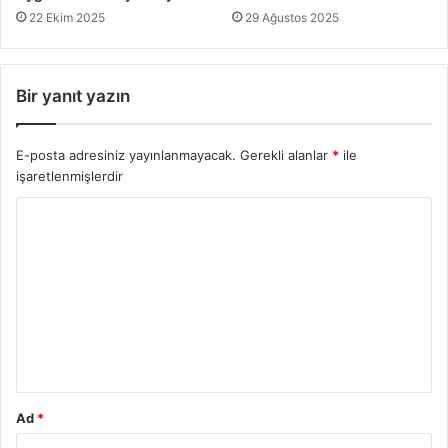
22 Ekim 2025
29 Ağustos 2025
Bir yanıt yazın
E-posta adresiniz yayınlanmayacak.
Gerekli alanlar
*
ile
işaretlenmişlerdir
Y
o
r
u
m
*
Ad
*