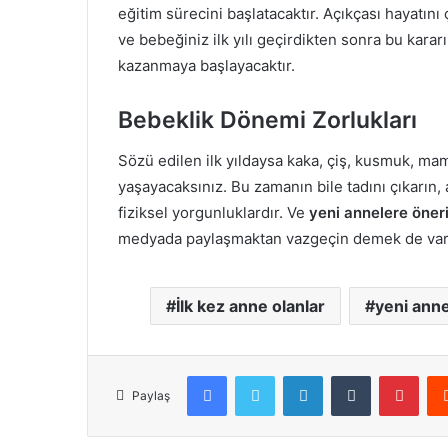
eğitim sürecini başlatacaktır. Açıkçası hayatı
ve bebeğiniz ilk yılı geçirdikten sonra bu karar
kazanmaya başlayacaktır.
Bebeklik D
ö
nemi Zorlukları
Sözü edilen ilk yıldaysa kaka, çiş, kusmuk, mam
yaşayacaksınız. Bu zamanın bile tadını çıkarın
fiziksel yorgunluklardır. Ve
yeni annelere
ö
neri
medyada paylaşmaktan vazgeçin demek de var
İlk kez anne olanlar
yeni anne
Facebook
X
LinkedIn
Tumblr
Pint
Paylaş