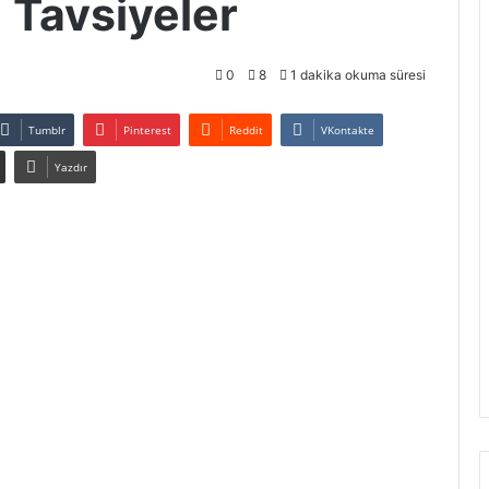
 Tavsiyeler
0
8
1 dakika okuma süresi
Tumblr
Pinterest
Reddit
VKontakte
Yazdır