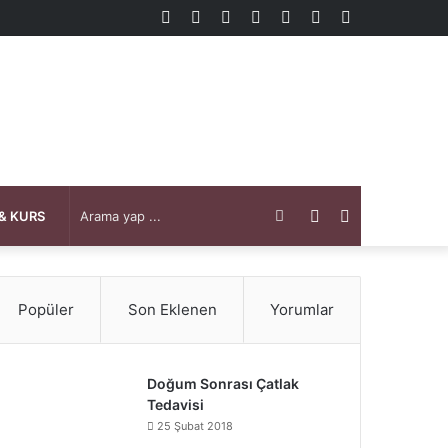
Kenar
Rastgele
Kayıt
Instagram
YouTube
X
Facebook
Bölmesi
Makale
Ol
Arama
Kenar
Rastgele
& KURS
yap
Bölmesi
Makale
Popüler
Son Eklenen
Yorumlar
...
Doğum Sonrası Çatlak
Tedavisi
25 Şubat 2018