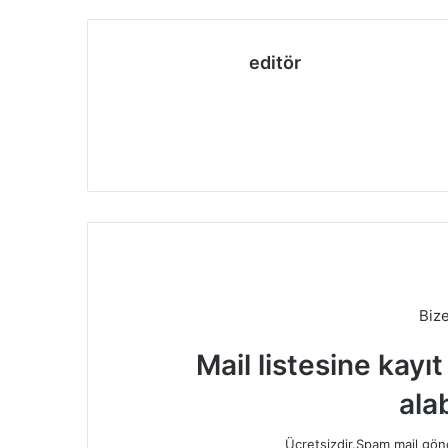
editör
Biz
Mail listesine kayı
alab
Ücretsizdir.Spam mail gönde