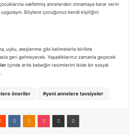
nı çocuklarına vakfetmiş annelerden olmamaya karar verin
ı uygulayın. Böylece çocuğunuz kendi kişiliğini
a, uyku, ateşlenme gibi kelimelerle birlikte
, asla geri gelmeyecek. Yaşadıklarınız zamanla geçecek
ler
içinde artık bebeğin resimlerini ikide bir sosyal
.
lere öneriler
yeni annelere tavsiyeler
erest
Reddit
VKontakte
Odnoklassniki
Pocket
E-Posta ile paylaş
Yazdır