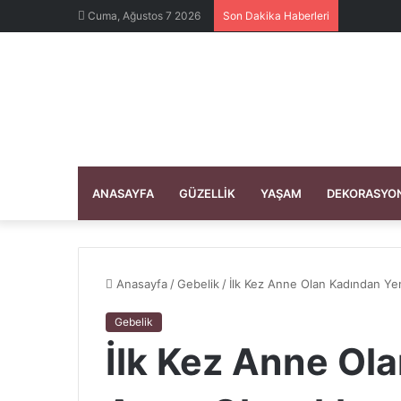
Cuma, Ağustos 7 2026
Son Dakika Haberleri
ANASAYFA
GÜZELLIK
YAŞAM
DEKORASYO
Anasayfa
/
Gebelik
/
İlk Kez Anne Olan Kadından Yen
Gebelik
İlk Kez Anne Ol