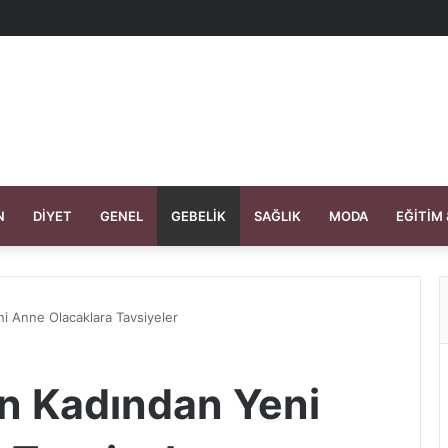
N
DIYET
GENEL
GEBELIK
SAĞLIK
MODA
EĞITIM 
i Anne Olacaklara Tavsiyeler
an Kadından Yeni