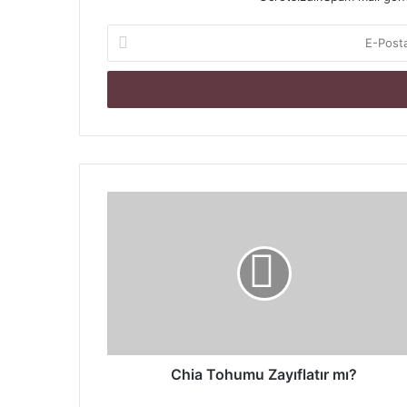
E-
Posta
adresinizi
giriniz
Chia
Tohumu
Zayıflatır
mı?
Chia Tohumu Zayıflatır mı?