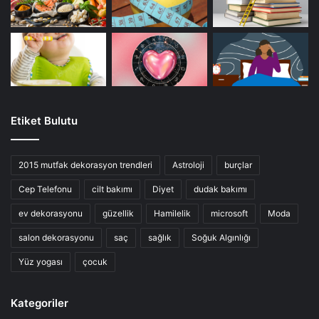
Etiket Bulutu
2015 mutfak dekorasyon trendleri
Astroloji
burçlar
Cep Telefonu
cilt bakımı
Diyet
dudak bakımı
ev dekorasyonu
güzellik
Hamilelik
microsoft
Moda
salon dekorasyonu
saç
sağlık
Soğuk Algınlığı
Yüz yogası
çocuk
Kategoriler