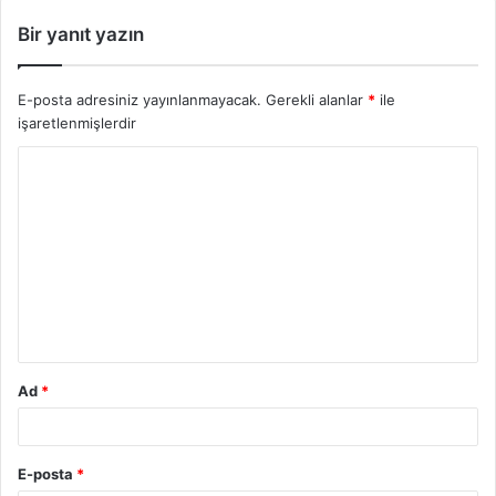
Bir yanıt yazın
E-posta adresiniz yayınlanmayacak.
Gerekli alanlar
*
ile
işaretlenmişlerdir
Y
o
r
u
m
*
Ad
*
E-posta
*