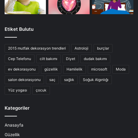
Etiket Bulutu
2015 mutfak dekorasyon trendleri
Astroloji
burçlar
Cep Telefonu
cilt bakımı
Diyet
dudak bakımı
ev dekorasyonu
güzellik
Hamilelik
microsoft
Moda
salon dekorasyonu
saç
sağlık
Soğuk Algınlığı
Yüz yogası
çocuk
Kategoriler
Anasayfa
Güzellik