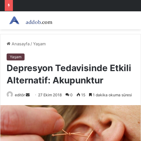
Anasayfa
/
Yaşam
Yaşam
Depresyon Tedavisinde Etkili
Alternatif: Akupunktur
Bir
editör
27 Ekim 2018
0
15
1 dakika okuma süresi
e-
posta
göndermek