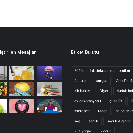
ştirilen Mesajlar
Etiket Bulutu
2015 mutfak dekorasyon trendleri
Astroloji
burçlar
Cep Telef
cilt bakımı
Diyet
dudak ba
ev dekorasyonu
güzellik
H
microsoft
Moda
salon dek
saç
sağlık
Soğuk Algınlığı
Yüz yogası
çocuk