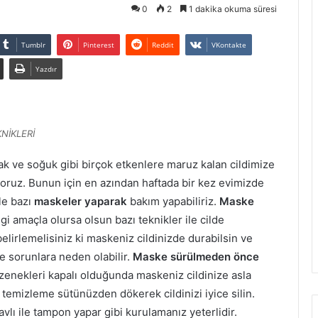
0
2
1 dakika okuma süresi
Tumblr
Pinterest
Reddit
VKontakte
Yazdır
NİKLERİ
cak ve soğuk gibi birçok etkenlere maruz kalan cildimize
oruz. Bunun için en azından haftada bir kez evimizde
le bazı
maskeler yaparak
bakım yapabiliriz.
Maske
 amaçla olursa olsun bazı teknikler ile cilde
 belirlemelisiniz ki maskeniz cildinizde durabilsin ve
te sorunlara neden olabilir.
Maske sürülmeden önce
gözenekleri kapalı olduğunda maskeniz cildinize asla
temizleme sütünüzden dökerek cildinizi iyice silin.
avlı ile tampon yapar gibi kurulamanız yeterlidir.