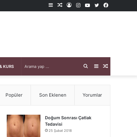
Kenar
Rastgele
Kayıt
Instagram
YouTube
X
Facebook
Bölmesi
Makale
Ol
Arama
Kenar
Rastgele
& KURS
yap
Bölmesi
Makale
Popüler
Son Eklenen
Yorumlar
...
Doğum Sonrası Çatlak
Tedavisi
25 Şubat 2018