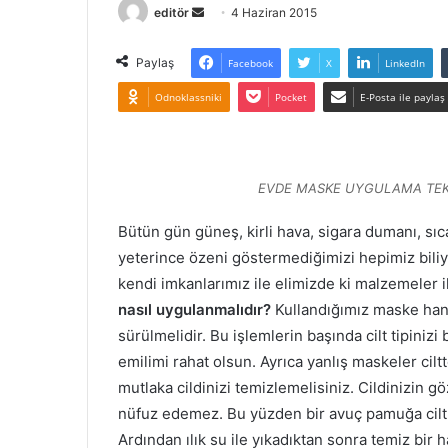
Bir
editör
4 Haziran 2015
e-
posta
Paylaş
Facebook
X
LinkedIn
göndermek
Odnoklassniki
Pocket
E-Posta ile paylaş
EVDE MASKE UYGULAMA TEK
Bütün gün güneş, kirli hava, sigara dumanı, sı
yeterince özeni göstermediğimizi hepimiz biliy
kendi imkanlarımız ile elimizde ki malzemeler i
nasıl uygulanmalıdır?
Kullandığımız maske hangi
sürülmelidir. Bu işlemlerin başında cilt tipinizi
emilimi rahat olsun. Ayrıca yanlış maskeler cilt
mutlaka cildinizi temizlemelisiniz. Cildinizin 
nüfuz edemez. Bu yüzden bir avuç pamuğa cilt 
Ardından ılık su ile yıkadıktan sonra temiz bir h