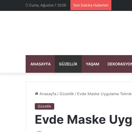
Cuma, Ağustos 7 2026
Son Dakika Haberleri
ANASAYFA
GÜZELLIK
YAŞAM
DEKORASYO
Anasayfa
/
Güzellik
/
Evde Maske Uygulama Teknikl
Güzellik
Evde Maske Uyg