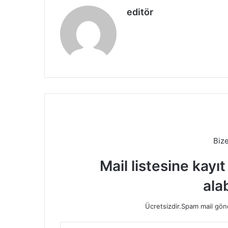
editör
Biz
Mail listesine kayı
alab
Ücretsizdir.Spam mail gönde
E-