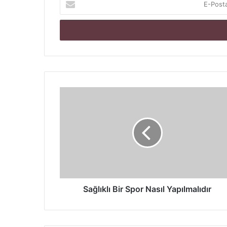
Posta
adresinizi
giriniz
Sağlıklı
Bir
Spor
Nasıl
Yapılmalıdır
Sağlıklı Bir Spor Nasıl Yapılmalıdır