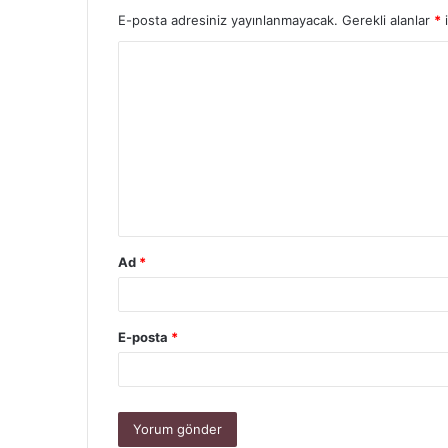
E-posta adresiniz yayınlanmayacak.
Gerekli alanlar
*
i
Y
o
r
u
m
*
Ad
*
E-posta
*