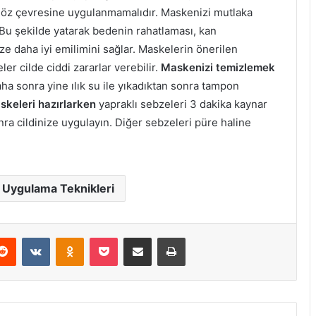
göz çevresine uygulanmamalıdır. Maskenizi mutlaka
 Bu şekilde yatarak bedenin rahatlaması, kan
e daha iyi emilimini sağlar. Maskelerin önerilen
er cilde ciddi zararlar verebilir.
Maskenizi temizlemek
Daha sonra yine ılık su ile yıkadıktan sonra tampon
skeleri hazırlarken
yapraklı sebzeleri 3 dakika kaynar
a cildinize uygulayın. Diğer sebzeleri püre haline
Uygulama Teknikleri
erest
Reddit
VKontakte
Odnoklassniki
Pocket
E-Posta ile paylaş
Yazdır